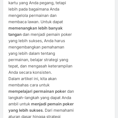
kartu yang Anda pegang, tetapi
lebih pada bagaimana Anda
mengelola permainan dan
membaca lawan. Untuk dapat
memenangkan lebih banyak
tangan
dan menjadi pemain poker
yang lebih sukses, Anda harus
mengembangkan pemahaman
yang lebih dalam tentang
permainan, belajar strategi yang
tepat, dan mengasah keterampilan
Anda secara konsisten.
Dalam artikel ini, kita akan
membahas cara untuk
mempelajari permainan poker
dan
langkah-langkah yang dapat Anda
ambil untuk
menjadi pemain poker
yang lebih sukses
. Dari memahami
aturan dasar hingga strategi