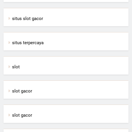
situs slot gacor
situs terpercaya
slot
slot gacor
slot gacor