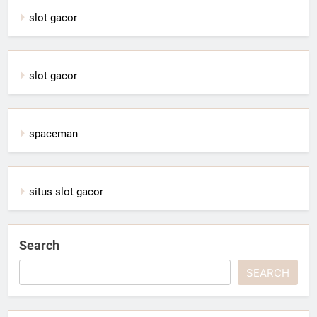
slot gacor
slot gacor
spaceman
situs slot gacor
Search
SEARCH