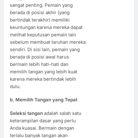
sangat penting. Pemain yang
berada di posisi akhir (yang
bertindak terakhir) memiliki
keuntungan karena mereka dapat
melihat keputusan pemain lain
sebelum membuat taruhan mereka
sendiri. Di sisi lain, pemain yang
berada di posisi awal harus
bermain lebih hati-hati dan
memilih tangan yang lebih kuat
karena mereka bertindak lebih
dulu.
b. Memilih Tangan yang Tepat
Seleksi tangan
adalah salah satu
keterampilan dasar yang perlu
Anda kuasai. Bermain dengan
terlalu banyak tangan akan