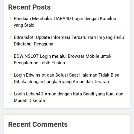
Recent Posts
Panduan Membuka TIARA4D Login dengan Koneksi
yang Stabil
Edwinslot: Update Informasi Terbaru Hari Ini yang Perlu
Diketahui Pengguna
EDWINSLOT Login melalui Browser Mobile untuk
Pengalaman Lebih Efisien
Login Edwinslot dan Solusi Saat Halaman Tidak Bisa
Dibuka dengan Langkah yang Aman dan Terarah
Login Lebah4D Aman dengan Kata Sandi yang Kuat dan
Mudah Dikelola
Recent Comments