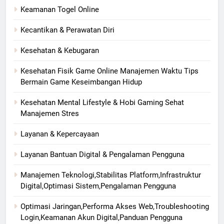
Keamanan Togel Online
Kecantikan & Perawatan Diri
Kesehatan & Kebugaran
Kesehatan Fisik Game Online Manajemen Waktu Tips
Bermain Game Keseimbangan Hidup
Kesehatan Mental Lifestyle & Hobi Gaming Sehat
Manajemen Stres
Layanan & Kepercayaan
Layanan Bantuan Digital & Pengalaman Pengguna
Manajemen Teknologi,Stabilitas Platform,Infrastruktur
Digital,Optimasi Sistem,Pengalaman Pengguna
Optimasi Jaringan,Performa Akses Web,Troubleshooting
Login,Keamanan Akun Digital,Panduan Pengguna