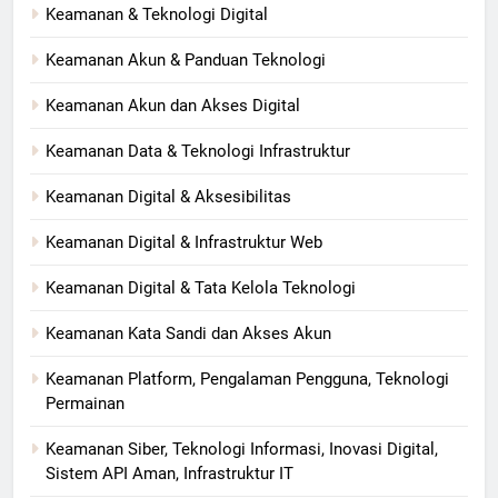
Keamanan & Teknologi Digital
Keamanan Akun & Panduan Teknologi
Keamanan Akun dan Akses Digital
Keamanan Data & Teknologi Infrastruktur
Keamanan Digital & Aksesibilitas
Keamanan Digital & Infrastruktur Web
Keamanan Digital & Tata Kelola Teknologi
Keamanan Kata Sandi dan Akses Akun
Keamanan Platform, Pengalaman Pengguna, Teknologi
Permainan
Keamanan Siber, Teknologi Informasi, Inovasi Digital,
Sistem API Aman, Infrastruktur IT