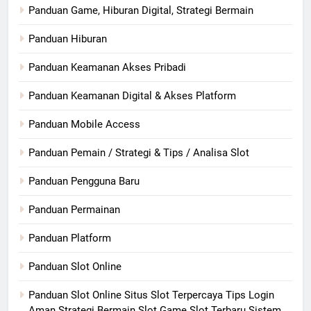
Panduan Game, Hiburan Digital, Strategi Bermain
Panduan Hiburan
Panduan Keamanan Akses Pribadi
Panduan Keamanan Digital & Akses Platform
Panduan Mobile Access
Panduan Pemain / Strategi & Tips / Analisa Slot
Panduan Pengguna Baru
Panduan Permainan
Panduan Platform
Panduan Slot Online
Panduan Slot Online Situs Slot Terpercaya Tips Login
Aman Strategi Bermain Slot Game Slot Terbaru Sistem