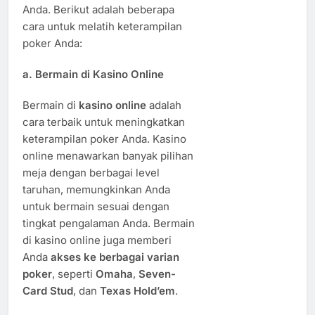
Anda. Berikut adalah beberapa
cara untuk melatih keterampilan
poker Anda:
a. Bermain di Kasino Online
Bermain di
kasino online
adalah
cara terbaik untuk meningkatkan
keterampilan poker Anda. Kasino
online menawarkan banyak pilihan
meja dengan berbagai level
taruhan, memungkinkan Anda
untuk bermain sesuai dengan
tingkat pengalaman Anda. Bermain
di kasino online juga memberi
Anda
akses ke berbagai varian
poker
, seperti
Omaha
,
Seven-
Card Stud
, dan
Texas Hold’em
.