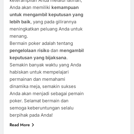
keterampilan Anda melalui latihan,
Anda akan memiliki
kemampuan
untuk mengambil keputusan yang
lebih baik
, yang pada gilirannya
meningkatkan peluang Anda untuk
menang.
Bermain poker adalah tentang
pengelolaan risiko
dan
mengambil
keputusan yang bijaksana
.
Semakin banyak waktu yang Anda
habiskan untuk mempelajari
permainan dan memahami
dinamika meja, semakin sukses
Anda akan menjadi sebagai pemain
poker. Selamat bermain dan
semoga keberuntungan selalu
berpihak pada Anda!
Read More