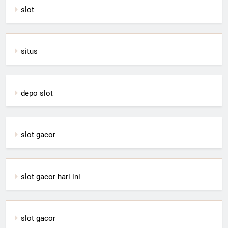
slot
situs
depo slot
slot gacor
slot gacor hari ini
slot gacor