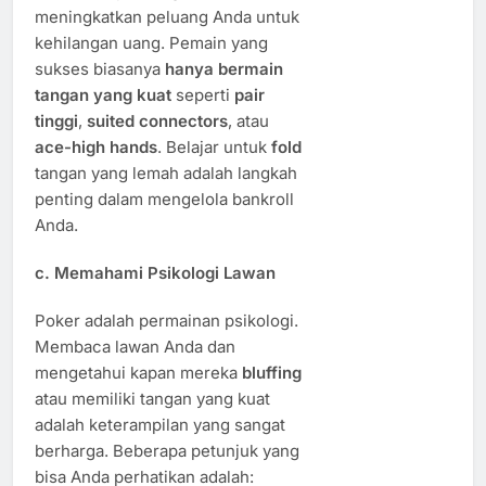
meningkatkan peluang Anda untuk
kehilangan uang. Pemain yang
sukses biasanya
hanya bermain
tangan yang kuat
seperti
pair
tinggi
,
suited connectors
, atau
ace-high hands
. Belajar untuk
fold
tangan yang lemah adalah langkah
penting dalam mengelola bankroll
Anda.
c. Memahami Psikologi Lawan
Poker adalah permainan psikologi.
Membaca lawan Anda dan
mengetahui kapan mereka
bluffing
atau memiliki tangan yang kuat
adalah keterampilan yang sangat
berharga. Beberapa petunjuk yang
bisa Anda perhatikan adalah: