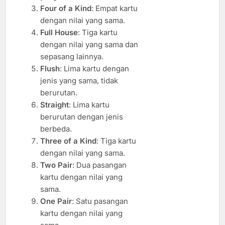
Four of a Kind
: Empat kartu
dengan nilai yang sama.
Full House
: Tiga kartu
dengan nilai yang sama dan
sepasang lainnya.
Flush
: Lima kartu dengan
jenis yang sama, tidak
berurutan.
Straight
: Lima kartu
berurutan dengan jenis
berbeda.
Three of a Kind
: Tiga kartu
dengan nilai yang sama.
Two Pair
: Dua pasangan
kartu dengan nilai yang
sama.
One Pair
: Satu pasangan
kartu dengan nilai yang