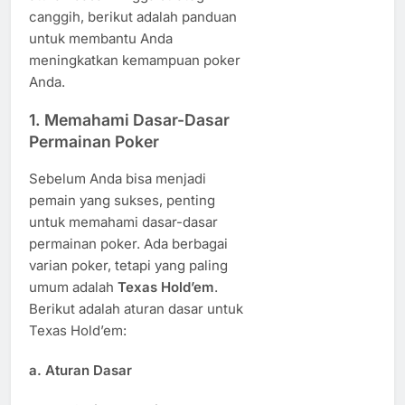
canggih, berikut adalah panduan
untuk membantu Anda
meningkatkan kemampuan poker
Anda.
1. Memahami Dasar-Dasar
Permainan Poker
Sebelum Anda bisa menjadi
pemain yang sukses, penting
untuk memahami dasar-dasar
permainan poker. Ada berbagai
varian poker, tetapi yang paling
umum adalah
Texas Hold’em
.
Berikut adalah aturan dasar untuk
Texas Hold’em:
a. Aturan Dasar