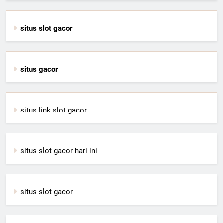
situs slot gacor
situs gacor
situs link slot gacor
situs slot gacor hari ini
situs slot gacor