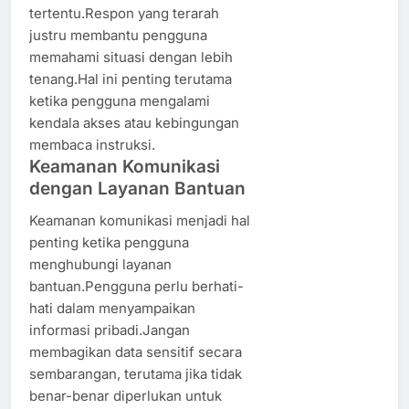
tertentu.Respon yang terarah
justru membantu pengguna
memahami situasi dengan lebih
tenang.Hal ini penting terutama
ketika pengguna mengalami
kendala akses atau kebingungan
membaca instruksi.
Keamanan Komunikasi
dengan Layanan Bantuan
Keamanan komunikasi menjadi hal
penting ketika pengguna
menghubungi layanan
bantuan.Pengguna perlu berhati-
hati dalam menyampaikan
informasi pribadi.Jangan
membagikan data sensitif secara
sembarangan, terutama jika tidak
benar-benar diperlukan untuk