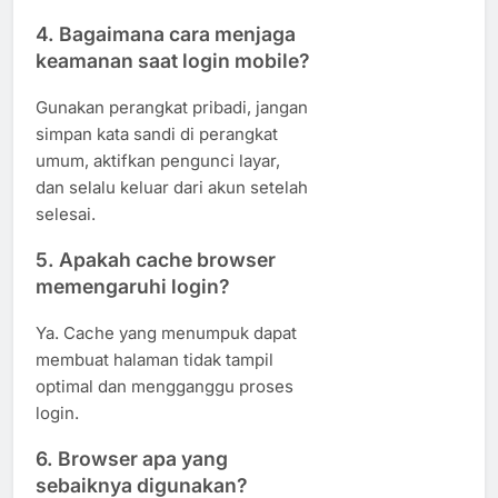
4. Bagaimana cara menjaga
keamanan saat login mobile?
Gunakan perangkat pribadi, jangan
simpan kata sandi di perangkat
umum, aktifkan pengunci layar,
dan selalu keluar dari akun setelah
selesai.
5. Apakah cache browser
memengaruhi login?
Ya. Cache yang menumpuk dapat
membuat halaman tidak tampil
optimal dan mengganggu proses
login.
6. Browser apa yang
sebaiknya digunakan?