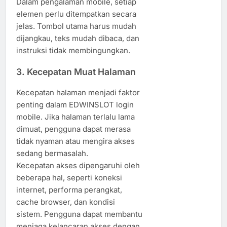
Dalam pengalaman mobile, setiap
elemen perlu ditempatkan secara
jelas. Tombol utama harus mudah
dijangkau, teks mudah dibaca, dan
instruksi tidak membingungkan.
3. Kecepatan Muat Halaman
Kecepatan halaman menjadi faktor
penting dalam EDWINSLOT login
mobile. Jika halaman terlalu lama
dimuat, pengguna dapat merasa
tidak nyaman atau mengira akses
sedang bermasalah.
Kecepatan akses dipengaruhi oleh
beberapa hal, seperti koneksi
internet, performa perangkat,
cache browser, dan kondisi
sistem. Pengguna dapat membantu
menjaga kelancaran akses dengan