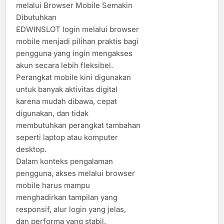
melalui Browser Mobile Semakin
Dibutuhkan
EDWINSLOT login melalui browser
mobile menjadi pilihan praktis bagi
pengguna yang ingin mengakses
akun secara lebih fleksibel.
Perangkat mobile kini digunakan
untuk banyak aktivitas digital
karena mudah dibawa, cepat
digunakan, dan tidak
membutuhkan perangkat tambahan
seperti laptop atau komputer
desktop.
Dalam konteks pengalaman
pengguna, akses melalui browser
mobile harus mampu
menghadirkan tampilan yang
responsif, alur login yang jelas,
dan performa yang stabil.