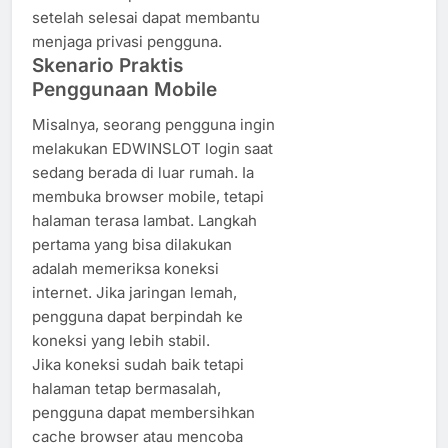
setelah selesai dapat membantu
menjaga privasi pengguna.
Skenario Praktis
Penggunaan Mobile
Misalnya, seorang pengguna ingin
melakukan EDWINSLOT login saat
sedang berada di luar rumah. Ia
membuka browser mobile, tetapi
halaman terasa lambat. Langkah
pertama yang bisa dilakukan
adalah memeriksa koneksi
internet. Jika jaringan lemah,
pengguna dapat berpindah ke
koneksi yang lebih stabil.
Jika koneksi sudah baik tetapi
halaman tetap bermasalah,
pengguna dapat membersihkan
cache browser atau mencoba