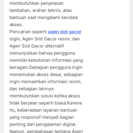
membutuhkan penjelasan
tambahan, arahan teknis, atau
bantuan saat mengalami kendala
akses.
Pencarian seperti
agen slot gacor
login, Agen Slot Gacor resmi, dan
Agen Slot Gacor alternatif
menunjukkan bahwa pengguna
memiliki kebutuhan informasi yang
beragam.Sebagian pengguna ingin
menemukan akses dasar, sebagian
ingin memastikan informasi resmi,
dan sebagian lainnya
membutuhkan solusi ketika akses
tidak berjalan seperti biasa.Karena
itu, keberadaan layanan bantuan
yang responsif menjadi bagian
penting dari pengalaman digital.
Namun, pembahasan tentang Agen