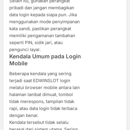
Selain itu, gunakan perangkat
pribadi dan jangan membagikan
data login kepada siapa pun. Jika
menggunakan mode penyimpanan
kata sandi, pastikan perangkat
memiliki pengamanan tambahan
seperti PIN, sidik jari, atau
pengunci layar.
Kendala Umum pada Login
Mobile
Beberapa kendala yang sering
terjadi saat EDWINSLOT login
melalui browser mobile antara lain
halaman lambat dimuat, tombol
tidak merespons, tampilan tidak
rapi, atau data login tidak terbaca
dengan benar.
Kendala tersebut tidak selalu
berasal dari sistem utama. Sering