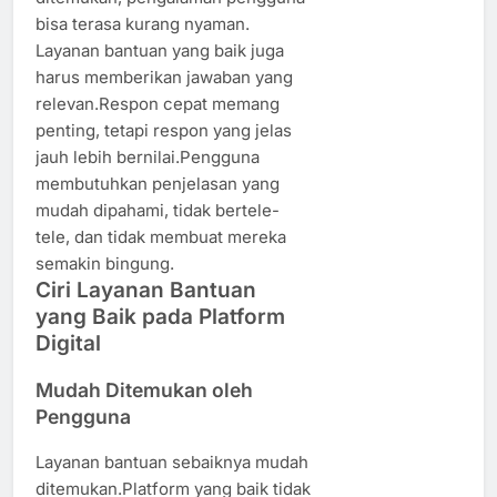
bisa terasa kurang nyaman.
Layanan bantuan yang baik juga
harus memberikan jawaban yang
relevan.Respon cepat memang
penting, tetapi respon yang jelas
jauh lebih bernilai.Pengguna
membutuhkan penjelasan yang
mudah dipahami, tidak bertele-
tele, dan tidak membuat mereka
semakin bingung.
Ciri Layanan Bantuan
yang Baik pada Platform
Digital
Mudah Ditemukan oleh
Pengguna
Layanan bantuan sebaiknya mudah
ditemukan.Platform yang baik tidak