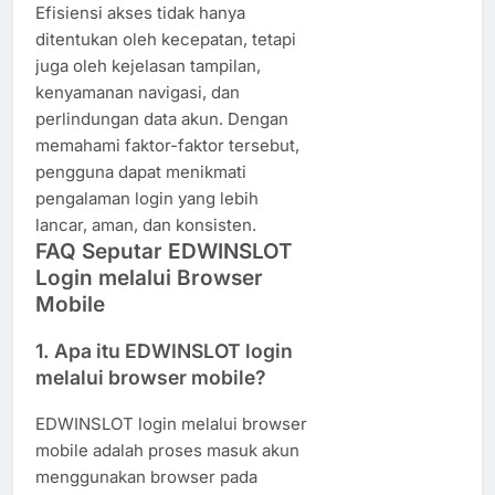
Efisiensi akses tidak hanya
ditentukan oleh kecepatan, tetapi
juga oleh kejelasan tampilan,
kenyamanan navigasi, dan
perlindungan data akun. Dengan
memahami faktor-faktor tersebut,
pengguna dapat menikmati
pengalaman login yang lebih
lancar, aman, dan konsisten.
FAQ Seputar EDWINSLOT
Login melalui Browser
Mobile
1. Apa itu EDWINSLOT login
melalui browser mobile?
EDWINSLOT login melalui browser
mobile adalah proses masuk akun
menggunakan browser pada