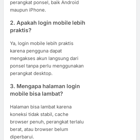
perangkat ponsel, baik Android
maupun iPhone.
2. Apakah login mobile lebih
praktis?
Ya, login mobile lebih praktis
karena pengguna dapat
mengakses akun langsung dari
ponsel tanpa perlu menggunakan
perangkat desktop.
3. Mengapa halaman login
mobile bisa lambat?
Halaman bisa lambat karena
koneksi tidak stabil, cache
browser penuh, perangkat terlalu
berat, atau browser belum
diperbarui.