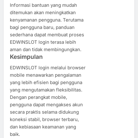
Informasi bantuan yang mudah
ditemukan akan meningkatkan
kenyamanan pengguna. Terutama
bagi pengguna baru, panduan
sederhana dapat membuat proses
EDWINSLOT login terasa lebih
aman dan tidak membingungkan.
Kesimpulan
EDWINSLOT login melalui browser
mobile menawarkan pengalaman
yang lebih efisien bagi pengguna
yang mengutamakan fleksibilitas.
Dengan perangkat mobile,
pengguna dapat mengakses akun
secara praktis selama didukung
koneksi stabil, browser terbaru,
dan kebiasaan keamanan yang
baik.