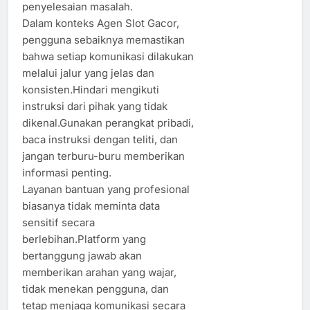
penyelesaian masalah.
Dalam konteks Agen Slot Gacor,
pengguna sebaiknya memastikan
bahwa setiap komunikasi dilakukan
melalui jalur yang jelas dan
konsisten.Hindari mengikuti
instruksi dari pihak yang tidak
dikenal.Gunakan perangkat pribadi,
baca instruksi dengan teliti, dan
jangan terburu-buru memberikan
informasi penting.
Layanan bantuan yang profesional
biasanya tidak meminta data
sensitif secara
berlebihan.Platform yang
bertanggung jawab akan
memberikan arahan yang wajar,
tidak menekan pengguna, dan
tetap menjaga komunikasi secara