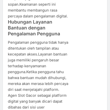
sopan.Keamanan seperti ini
membantu membangun rasa
percaya dalam pengalaman digital.
Hubungan Layanan
Bantuan dengan
Pengalaman Pengguna
Pengalaman pengguna tidak hanya
ditentukan oleh tampilan atau
kecepatan akses.Layanan bantuan
juga memiliki pengaruh besar
terhadap kenyamanan
pengguna.Ketika pengguna tahu
bahwa bantuan mudah dihubungi,
mereka akan merasa lebih percaya
diri saat menjelajahi platform.
Agen Slot Gacor sebagai platform
digital yang banyak dicari dapat
dibahas dari sisi user