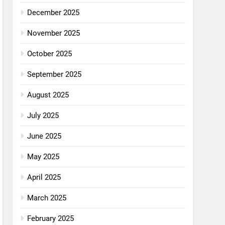
December 2025
November 2025
October 2025
September 2025
August 2025
July 2025
June 2025
May 2025
April 2025
March 2025
February 2025