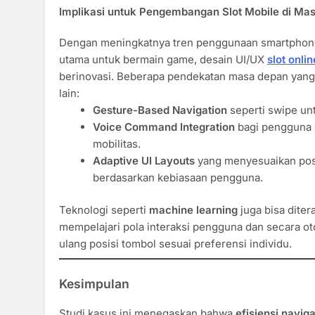
Implikasi untuk Pengembangan Slot Mobile di Ma
Dengan meningkatnya tren penggunaan smartphone
utama untuk bermain game, desain UI/UX
slot onli
berinovasi. Beberapa pendekatan masa depan yang 
lain:
Gesture-Based Navigation
seperti swipe un
Voice Command Integration
bagi pengguna 
mobilitas.
Adaptive UI Layouts
yang menyesuaikan pos
berdasarkan kebiasaan pengguna.
Teknologi seperti
machine learning
juga bisa diter
mempelajari pola interaksi pengguna dan secara o
ulang posisi tombol sesuai preferensi individu.
Kesimpulan
Studi kasus ini menegaskan bahwa
efisiensi naviga