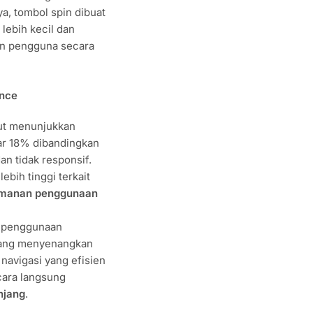
ya, tombol spin dibuat
lebih kecil dan
an pengguna secara
ence
but menunjukkan
sar 18% dibandingkan
n tidak responsif.
bih tinggi terkait
yamanan penggunaan
ma penggunaan
yang menyenangkan
navigasi yang efisien
cara langsung
njang
.