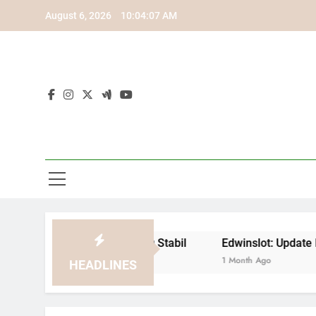
Skip
August 6, 2026
10:04:08 AM
to
content
Bitl
Dapatkan I
an Koneksi yang Stabil
Edwinslot: Update Informasi Te
1 Month Ago
HEADLINES