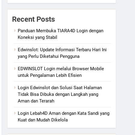
Recent Posts
Panduan Membuka TIARA4D Login dengan
Koneksi yang Stabil
Edwinslot: Update Informasi Terbaru Hari Ini
yang Perlu Diketahui Pengguna
EDWINSLOT Login melalui Browser Mobile
untuk Pengalaman Lebih Efisien
Login Edwinslot dan Solusi Saat Halaman
Tidak Bisa Dibuka dengan Langkah yang
Aman dan Terarah
Login Lebah4D Aman dengan Kata Sandi yang
Kuat dan Mudah Dikelola