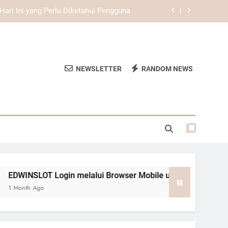
Hari Ini yang Perlu Diketahui Pengguna
obile untuk Pengalaman Lebih Efisien
dengan Langkah yang Aman dan Terarah
NEWSLETTER
RANDOM NEWS
4D Login dengan Koneksi yang Stabil
Hari Ini yang Perlu Diketahui Pengguna
obile untuk Pengalaman Lebih Efisien
dengan Langkah yang Aman dan Terarah
 Login melalui Browser Mobile untuk Pengalaman Lebih Efis