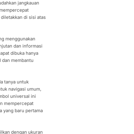
mudahkan jangkauan
i mempercepat
iletakkan di sisi atas
ang menggunakan
njutan dan informasi
apat dibuka hanya
al dan membantu
da tanya untuk
ntuk navigasi umum,
bol universal ini
dan mempercepat
a yang baru pertama
ilkan dengan ukuran