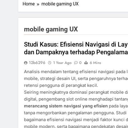
Home
mobile gaming UX
mobile gaming UX
Studi Kasus: Efisiensi Navigasi di La
dan Dampaknya terhadap Pengalam
12b6296
1 Year Ago
0
6 Mins
Analisis mendalam tentang efisiensi navigasi pada 
mobile, strategi desain UI, serta pengaruhnya ter
retensi pengguna di perangkat kecil.
Seiring meningkatnya dominasi perangkat mobile 
digital, pengembang slot online menghadapi tantan
merancang sistem navigasi yang efisien
pada layar
tanpa mengorbankan pengalaman pengguna. Studi 
bagaimana efisiensi navigasi menjadi faktor kunci 
mobile modern, serta bagaimana pendekatan desai