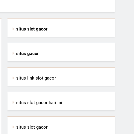
situs slot gacor
situs gacor
situs link slot gacor
situs slot gacor hari ini
situs slot gacor