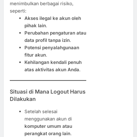
menimbulkan berbagai risiko,
seperti:
Akses ilegal ke akun oleh
pihak lain
.
Perubahan pengaturan atau
data profil tanpa izin
.
Potensi penyalahgunaan
fitur akun
.
Kehilangan kendali penuh
atas aktivitas akun Anda
.
Situasi di Mana Logout Harus
Dilakukan
Setelah selesai
menggunakan akun di
komputer umum atau
perangkat orang lain
.