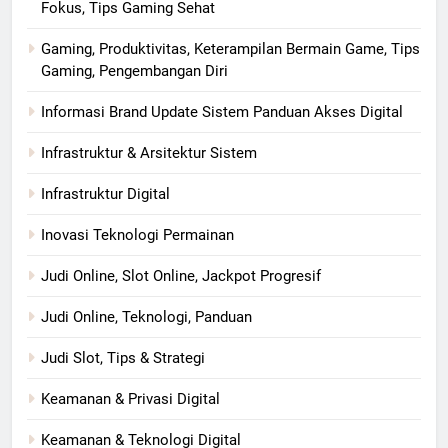
Fokus, Tips Gaming Sehat
Gaming, Produktivitas, Keterampilan Bermain Game, Tips
Gaming, Pengembangan Diri
Informasi Brand Update Sistem Panduan Akses Digital
Infrastruktur & Arsitektur Sistem
Infrastruktur Digital
Inovasi Teknologi Permainan
Judi Online, Slot Online, Jackpot Progresif
Judi Online, Teknologi, Panduan
Judi Slot, Tips & Strategi
Keamanan & Privasi Digital
Keamanan & Teknologi Digital