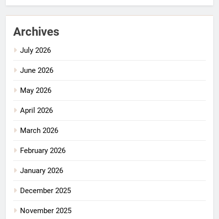
Archives
July 2026
June 2026
May 2026
April 2026
March 2026
February 2026
January 2026
December 2025
November 2025