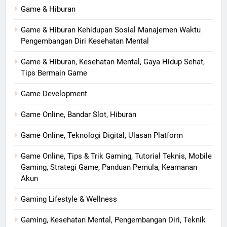
Game & Hiburan
Game & Hiburan Kehidupan Sosial Manajemen Waktu
Pengembangan Diri Kesehatan Mental
Game & Hiburan, Kesehatan Mental, Gaya Hidup Sehat,
Tips Bermain Game
Game Development
Game Online, Bandar Slot, Hiburan
Game Online, Teknologi Digital, Ulasan Platform
Game Online, Tips & Trik Gaming, Tutorial Teknis, Mobile
Gaming, Strategi Game, Panduan Pemula, Keamanan
Akun
Gaming Lifestyle & Wellness
Gaming, Kesehatan Mental, Pengembangan Diri, Teknik