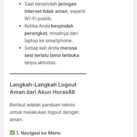
Saat berpindah
jaringan
internet tidak aman
, seperti
Wi-Fi publik.
Ketika Anda
berpindah
perangkat
, misalnya dari
laptop ke smartphone.
Setiap kali Anda
merasa
sesi terlalu lama terbuka
tanpa aktivitas.
Langkah-Langkah Logout
Aman dari Akun Horas88
Berikut adalah panduan teknis
untuk melakukan logout dengan
aman:
1.
Navigasi ke Menu