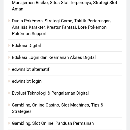
Manajemen Risiko, Situs Slot Terpercaya, Strategi Slot
Aman
Dunia Pokémon, Strategi Game, Taktik Pertarungan,
Analisis Karakter, Kreatur Fantasi, Lore Pokémon,
Pokémon Support
Edukasi Digital
Edukasi Login dan Keamanan Akses Digital
edwinslot alternatif
edwinslot login
Evolusi Teknologi & Pengalaman Digital
Gambling, Online Casino, Slot Machines, Tips &
Strategies
Gambling, Slot Online, Panduan Permainan