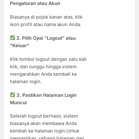
Pengaturan atau Akun
Biasanya di pojok kanan atas, klik
ikon profil atau nama akun Anda.
2.
Pilih Opsi “Logout” atau
“Keluar”
Klik tombol logout dengan satu kali
klik, dan tunggu hingga sistem
mengarahkan Anda kembali ke
halaman login.
3.
Pastikan Halaman Login
Muncul
Setelah logout berhasil, sistem
biasanya akan membawa Anda
kembali ke halaman login.Untuk
memastikan, refresh halaman dan