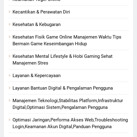
Kecantikan & Perawatan Diri
Kesehatan & Kebugaran
Kesehatan Fisik Game Online Manajemen Waktu Tips
Bermain Game Keseimbangan Hidup
Kesehatan Mental Lifestyle & Hobi Gaming Sehat
Manajemen Stres
Layanan & Kepercayaan
Layanan Bantuan Digital & Pengalaman Pengguna
Manajemen Teknologi,Stabilitas Platform,Infrastruktur
Digital,Optimasi Sistem,Pengalaman Pengguna
Optimasi Jaringan,Performa Akses Web,Troubleshooting
Login,Keamanan Akun Digital,Panduan Pengguna