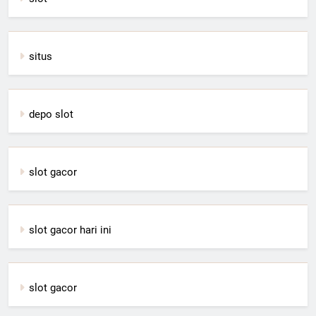
situs
depo slot
slot gacor
slot gacor hari ini
slot gacor