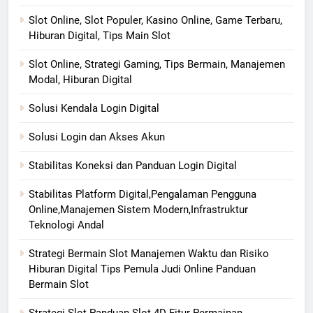
Slot Online, Slot Populer, Kasino Online, Game Terbaru,
Hiburan Digital, Tips Main Slot
Slot Online, Strategi Gaming, Tips Bermain, Manajemen
Modal, Hiburan Digital
Solusi Kendala Login Digital
Solusi Login dan Akses Akun
Stabilitas Koneksi dan Panduan Login Digital
Stabilitas Platform Digital,Pengalaman Pengguna
Online,Manajemen Sistem Modern,Infrastruktur
Teknologi Andal
Strategi Bermain Slot Manajemen Waktu dan Risiko
Hiburan Digital Tips Pemula Judi Online Panduan
Bermain Slot