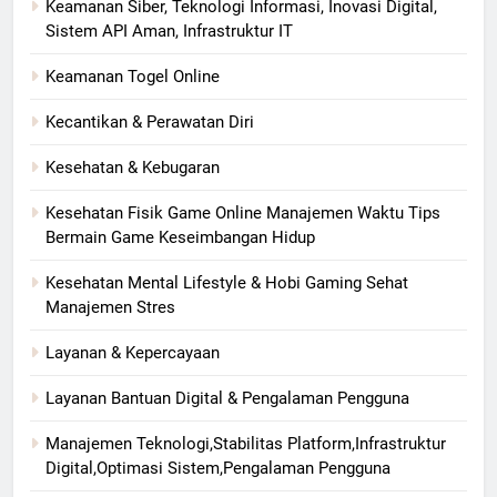
Keamanan Siber, Teknologi Informasi, Inovasi Digital,
Sistem API Aman, Infrastruktur IT
Keamanan Togel Online
Kecantikan & Perawatan Diri
Kesehatan & Kebugaran
Kesehatan Fisik Game Online Manajemen Waktu Tips
Bermain Game Keseimbangan Hidup
Kesehatan Mental Lifestyle & Hobi Gaming Sehat
Manajemen Stres
Layanan & Kepercayaan
Layanan Bantuan Digital & Pengalaman Pengguna
Manajemen Teknologi,Stabilitas Platform,Infrastruktur
Digital,Optimasi Sistem,Pengalaman Pengguna