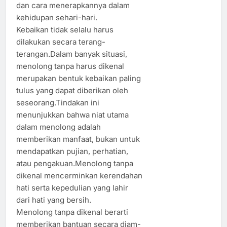
dan cara menerapkannya dalam
kehidupan sehari-hari.
Kebaikan tidak selalu harus
dilakukan secara terang-
terangan.Dalam banyak situasi,
menolong tanpa harus dikenal
merupakan bentuk kebaikan paling
tulus yang dapat diberikan oleh
seseorang.Tindakan ini
menunjukkan bahwa niat utama
dalam menolong adalah
memberikan manfaat, bukan untuk
mendapatkan pujian, perhatian,
atau pengakuan.Menolong tanpa
dikenal mencerminkan kerendahan
hati serta kepedulian yang lahir
dari hati yang bersih.
Menolong tanpa dikenal berarti
memberikan bantuan secara diam-