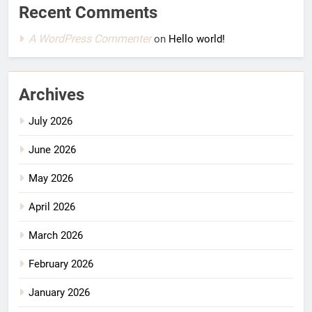
Recent Comments
A WordPress Commenter
on
Hello world!
Archives
July 2026
June 2026
May 2026
April 2026
March 2026
February 2026
January 2026