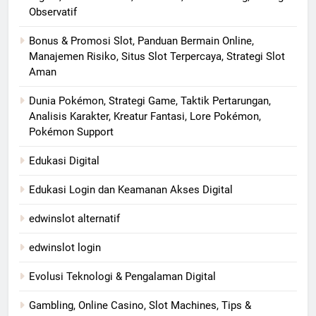
Observatif
Bonus & Promosi Slot, Panduan Bermain Online,
Manajemen Risiko, Situs Slot Terpercaya, Strategi Slot
Aman
Dunia Pokémon, Strategi Game, Taktik Pertarungan,
Analisis Karakter, Kreatur Fantasi, Lore Pokémon,
Pokémon Support
Edukasi Digital
Edukasi Login dan Keamanan Akses Digital
edwinslot alternatif
edwinslot login
Evolusi Teknologi & Pengalaman Digital
Gambling, Online Casino, Slot Machines, Tips &