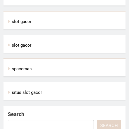
slot gacor
slot gacor
spaceman
situs slot gacor
Search
SEARCH