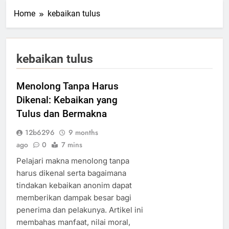
Home
kebaikan tulus
kebaikan tulus
Menolong Tanpa Harus
Dikenal: Kebaikan yang
Tulus dan Bermakna
12b6296
9 months
ago
0
7 mins
Pelajari makna menolong tanpa
harus dikenal serta bagaimana
tindakan kebaikan anonim dapat
memberikan dampak besar bagi
penerima dan pelakunya. Artikel ini
membahas manfaat, nilai moral,