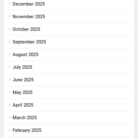
December 2025
November 2025
October 2025
September 2025
August 2025
July 2025
June 2025
May 2025
April 2025
March 2025
February 2025