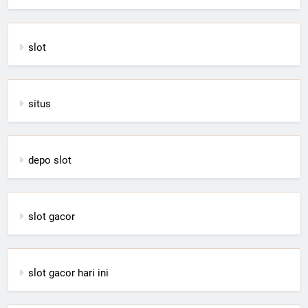
slot
situs
depo slot
slot gacor
slot gacor hari ini