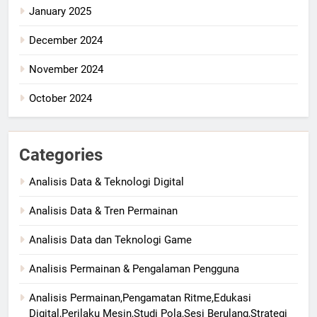
January 2025
December 2024
November 2024
October 2024
Categories
Analisis Data & Teknologi Digital
Analisis Data & Tren Permainan
Analisis Data dan Teknologi Game
Analisis Permainan & Pengalaman Pengguna
Analisis Permainan,Pengamatan Ritme,Edukasi
Digital,Perilaku Mesin,Studi Pola,Sesi Berulang,Strategi