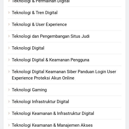
Teknologi & Permainan Digital
Teknologi & Tren Digital
Teknologi & User Experience
Teknologi dan Pengembangan Situs Judi
Teknologi Digital
Teknologi Digital & Keamanan Pengguna
Teknologi Digital Keamanan Siber Panduan Login User
Experience Proteksi Akun Online
Teknologi Gaming
Teknologi Infrastruktur Digital
Teknologi Keamanan & Infrastruktur Digital
Teknologi Keamanan & Manajemen Akses