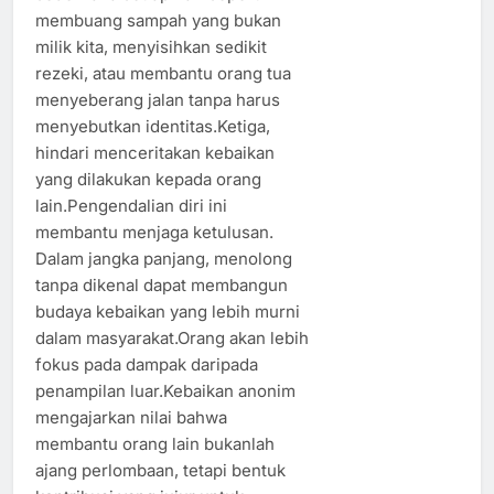
membuang sampah yang bukan
milik kita, menyisihkan sedikit
rezeki, atau membantu orang tua
menyeberang jalan tanpa harus
menyebutkan identitas.Ketiga,
hindari menceritakan kebaikan
yang dilakukan kepada orang
lain.Pengendalian diri ini
membantu menjaga ketulusan.
Dalam jangka panjang, menolong
tanpa dikenal dapat membangun
budaya kebaikan yang lebih murni
dalam masyarakat.Orang akan lebih
fokus pada dampak daripada
penampilan luar.Kebaikan anonim
mengajarkan nilai bahwa
membantu orang lain bukanlah
ajang perlombaan, tetapi bentuk