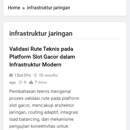
Home
infrastruktur jaringan
infrastruktur jaringan
Validasi Rute Teknis pada
Platform Slot Gacor dalam
Infrastruktur Modern
12b6296
10 months
ago
0
7 mins
Pembahasan teknis mengenai
proses validasi rute pada platform
slot gacor, mencakup arsitektur
jaringan, routing adaptif, integrasi
load balancing, dan mekanisme
pengujian konektivitas untuk