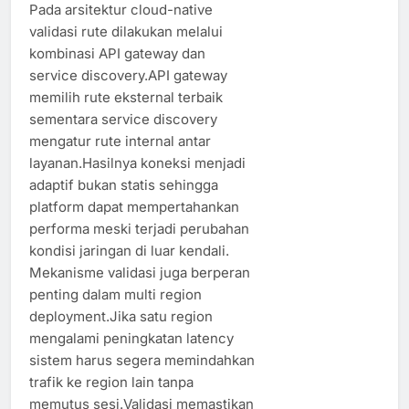
Pada arsitektur cloud-native
validasi rute dilakukan melalui
kombinasi API gateway dan
service discovery.API gateway
memilih rute eksternal terbaik
sementara service discovery
mengatur rute internal antar
layanan.Hasilnya koneksi menjadi
adaptif bukan statis sehingga
platform dapat mempertahankan
performa meski terjadi perubahan
kondisi jaringan di luar kendali.
Mekanisme validasi juga berperan
penting dalam multi region
deployment.Jika satu region
mengalami peningkatan latency
sistem harus segera memindahkan
trafik ke region lain tanpa
memutus sesi.Validasi memastikan