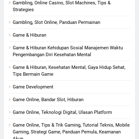
Gambling, Online Casino, Slot Machines, Tips &
Strategies
Gambling, Slot Online, Panduan Permainan
Game & Hiburan
Game & Hiburan Kehidupan Sosial Manajemen Waktu
Pengembangan Diri Kesehatan Mental
Game & Hiburan, Kesehatan Mental, Gaya Hidup Sehat,
Tips Bermain Game
Game Development
Game Online, Bandar Slot, Hiburan
Game Online, Teknologi Digital, Ulasan Platform
Game Online, Tips & Trik Gaming, Tutorial Teknis, Mobile
Gaming, Strategi Game, Panduan Pemula, Keamanan
Akun