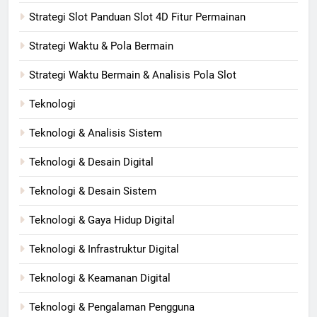
Strategi Slot Panduan Slot 4D Fitur Permainan
Strategi Waktu & Pola Bermain
Strategi Waktu Bermain & Analisis Pola Slot
Teknologi
Teknologi & Analisis Sistem
Teknologi & Desain Digital
Teknologi & Desain Sistem
Teknologi & Gaya Hidup Digital
Teknologi & Infrastruktur Digital
Teknologi & Keamanan Digital
Teknologi & Pengalaman Pengguna