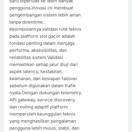
baru diperluas ke lebih banyak
pengguna.Inovasi ini membuat
pengembangan sistem lebih aman
tanpa downtime.
Kesimpulannya validasi rute teknis
pada platform slot gacor adalah
fondasi penting dalam menjaga
performa, aksesibilitas, dan
reliabilitas sistem.Validasi
memastikan setiap jalur diuji dari
aspek latency, kestabilan,
keamanan, dan kesiapan failover
sebelum digunakan dalam trafik
nyata.Dengan dukungan telemetry,
API gateway, service discovery,
dan routing adaptif platform
memperoleh keunggulan teknis
yang menghasilkan pengalaman
pengguna lebih mulus, stabil, dan