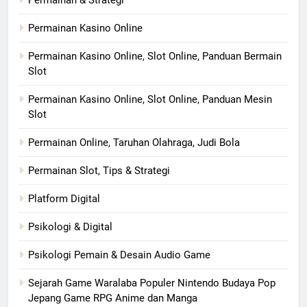
Permainan & Strategi
Permainan Kasino Online
Permainan Kasino Online, Slot Online, Panduan Bermain
Slot
Permainan Kasino Online, Slot Online, Panduan Mesin
Slot
Permainan Online, Taruhan Olahraga, Judi Bola
Permainan Slot, Tips & Strategi
Platform Digital
Psikologi & Digital
Psikologi Pemain & Desain Audio Game
Sejarah Game Waralaba Populer Nintendo Budaya Pop
Jepang Game RPG Anime dan Manga