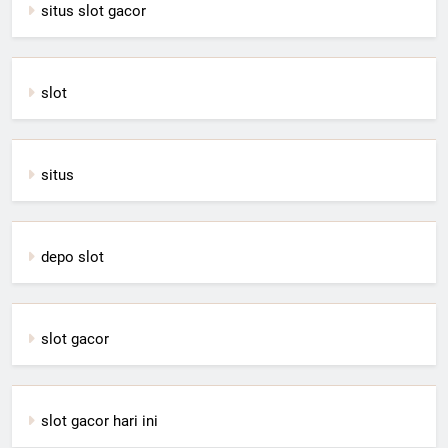
situs slot gacor
slot
situs
depo slot
slot gacor
slot gacor hari ini