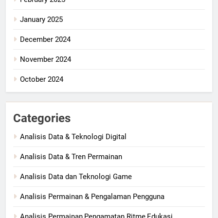
January 2025
December 2024
November 2024
October 2024
Categories
Analisis Data & Teknologi Digital
Analisis Data & Tren Permainan
Analisis Data dan Teknologi Game
Analisis Permainan & Pengalaman Pengguna
Analisis Permainan,Pengamatan Ritme,Edukasi