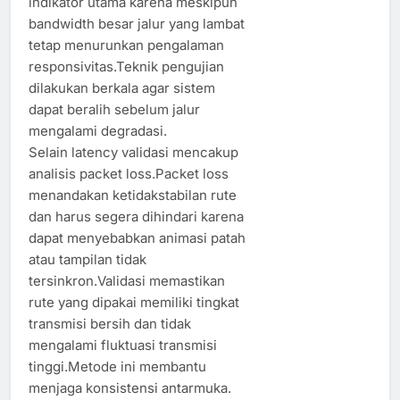
indikator utama karena meskipun
bandwidth besar jalur yang lambat
tetap menurunkan pengalaman
responsivitas.Teknik pengujian
dilakukan berkala agar sistem
dapat beralih sebelum jalur
mengalami degradasi.
Selain latency validasi mencakup
analisis packet loss.Packet loss
menandakan ketidakstabilan rute
dan harus segera dihindari karena
dapat menyebabkan animasi patah
atau tampilan tidak
tersinkron.Validasi memastikan
rute yang dipakai memiliki tingkat
transmisi bersih dan tidak
mengalami fluktuasi transmisi
tinggi.Metode ini membantu
menjaga konsistensi antarmuka.