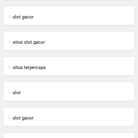
slot gacor
situs slot gacor
situs terpercaya
slot
slot gacor