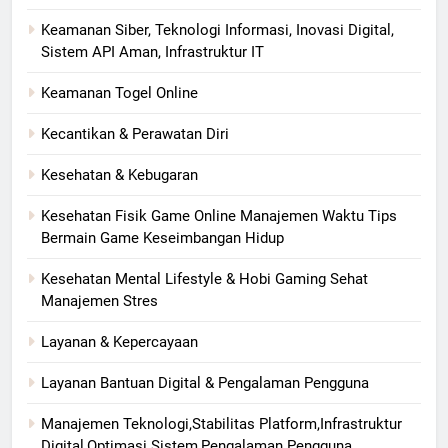
Keamanan Siber, Teknologi Informasi, Inovasi Digital,
Sistem API Aman, Infrastruktur IT
Keamanan Togel Online
Kecantikan & Perawatan Diri
Kesehatan & Kebugaran
Kesehatan Fisik Game Online Manajemen Waktu Tips
Bermain Game Keseimbangan Hidup
Kesehatan Mental Lifestyle & Hobi Gaming Sehat
Manajemen Stres
Layanan & Kepercayaan
Layanan Bantuan Digital & Pengalaman Pengguna
Manajemen Teknologi,Stabilitas Platform,Infrastruktur
Digital,Optimasi Sistem,Pengalaman Pengguna