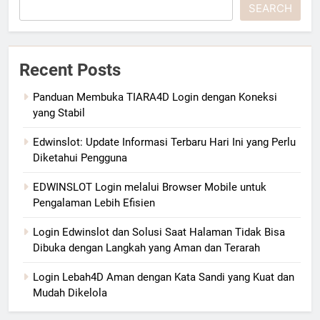
SEARCH
Recent Posts
Panduan Membuka TIARA4D Login dengan Koneksi
yang Stabil
Edwinslot: Update Informasi Terbaru Hari Ini yang Perlu
Diketahui Pengguna
EDWINSLOT Login melalui Browser Mobile untuk
Pengalaman Lebih Efisien
Login Edwinslot dan Solusi Saat Halaman Tidak Bisa
Dibuka dengan Langkah yang Aman dan Terarah
Login Lebah4D Aman dengan Kata Sandi yang Kuat dan
Mudah Dikelola