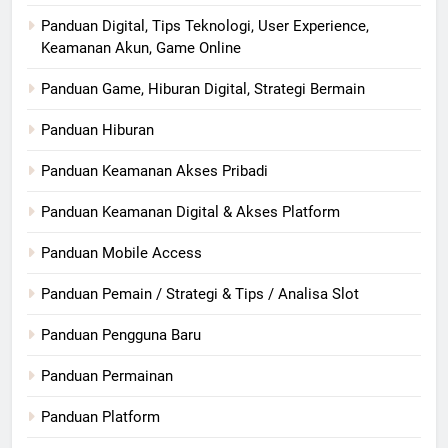
Panduan Digital, Tips Teknologi, User Experience,
Keamanan Akun, Game Online
Panduan Game, Hiburan Digital, Strategi Bermain
Panduan Hiburan
Panduan Keamanan Akses Pribadi
Panduan Keamanan Digital & Akses Platform
Panduan Mobile Access
Panduan Pemain / Strategi & Tips / Analisa Slot
Panduan Pengguna Baru
Panduan Permainan
Panduan Platform