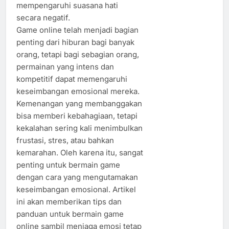
mempengaruhi suasana hati
secara negatif.
Game online telah menjadi bagian
penting dari hiburan bagi banyak
orang, tetapi bagi sebagian orang,
permainan yang intens dan
kompetitif dapat memengaruhi
keseimbangan emosional mereka.
Kemenangan yang membanggakan
bisa memberi kebahagiaan, tetapi
kekalahan sering kali menimbulkan
frustasi, stres, atau bahkan
kemarahan. Oleh karena itu, sangat
penting untuk bermain game
dengan cara yang mengutamakan
keseimbangan emosional. Artikel
ini akan memberikan tips dan
panduan untuk bermain game
online sambil menjaga emosi tetap