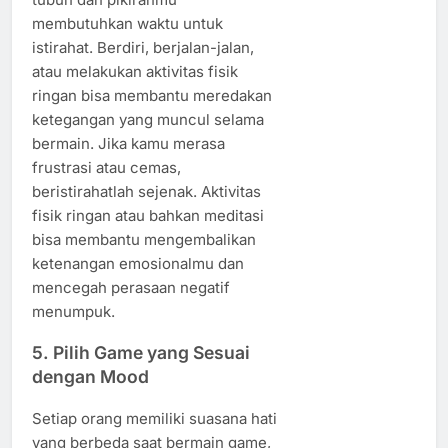
membutuhkan waktu untuk
istirahat. Berdiri, berjalan-jalan,
atau melakukan aktivitas fisik
ringan bisa membantu meredakan
ketegangan yang muncul selama
bermain. Jika kamu merasa
frustrasi atau cemas,
beristirahatlah sejenak. Aktivitas
fisik ringan atau bahkan meditasi
bisa membantu mengembalikan
ketenangan emosionalmu dan
mencegah perasaan negatif
menumpuk.
5.
Pilih Game yang Sesuai
dengan Mood
Setiap orang memiliki suasana hati
yang berbeda saat bermain game,