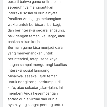
berarti bahwa game online bisa
sepenuhnya menggantikan
interaksi sosial di dunia nyata.
Pastikan Anda juga meluangkan
waktu untuk berbicara, berbagi,
dan berinteraksi secara langsung,
baik dengan teman, keluarga, atau
bahkan rekan kerja.
Bermain game bisa menjadi cara
yang menyenangkan untuk
berinteraksi, tetapi sebaiknya
jangan sampai mengurangi kualitas
interaksi sosial langsung.
Misalnya, sesekali ajak teman
untuk nongkrong, berkumpul di
kafe, atau sekadar jalan-jalan. Ini
memberi Anda keseimbangan
antara dunia virtual dan dunia
nyata, yang sangat penting untuk