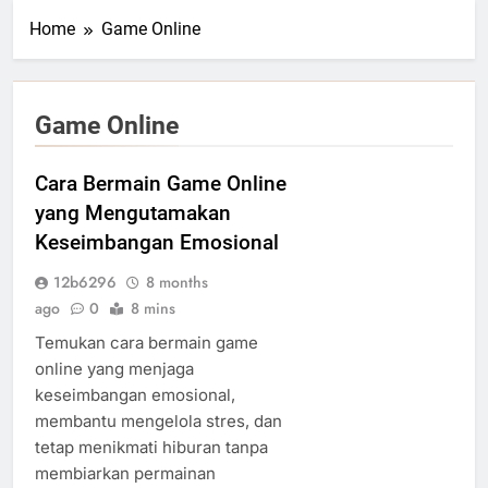
Home
Game Online
Game Online
Cara Bermain Game Online
yang Mengutamakan
Keseimbangan Emosional
12b6296
8 months
ago
0
8 mins
Temukan cara bermain game
online yang menjaga
keseimbangan emosional,
membantu mengelola stres, dan
tetap menikmati hiburan tanpa
membiarkan permainan