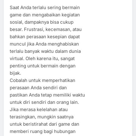
Saat Anda terlalu sering bermain
game dan mengabaikan kegiatan
sosial, dampaknya bisa cukup
besar. Frustrasi, kecemasan, atau
bahkan perasaan kesepian dapat
muncul jika Anda menghabiskan
terlalu banyak waktu dalam dunia
virtual. Oleh karena itu, sangat
penting untuk bermain dengan
bijak.
Cobalah untuk memperhatikan
perasaan Anda sendiri dan
pastikan Anda tetap memiliki waktu
untuk diri sendiri dan orang lain.
Jika merasa kelelahan atau
terasingkan, mungkin saatnya
untuk beristirahat dari game dan
memberi ruang bagi hubungan