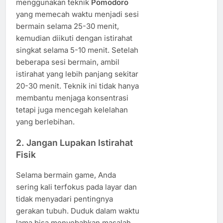
menggunakan teknik
Pomodoro
yang memecah waktu menjadi sesi
bermain selama 25-30 menit,
kemudian diikuti dengan istirahat
singkat selama 5-10 menit. Setelah
beberapa sesi bermain, ambil
istirahat yang lebih panjang sekitar
20-30 menit. Teknik ini tidak hanya
membantu menjaga konsentrasi
tetapi juga mencegah kelelahan
yang berlebihan.
2. Jangan Lupakan Istirahat
Fisik
Selama bermain game, Anda
sering kali terfokus pada layar dan
tidak menyadari pentingnya
gerakan tubuh. Duduk dalam waktu
lama bisa menyebabkan masalah