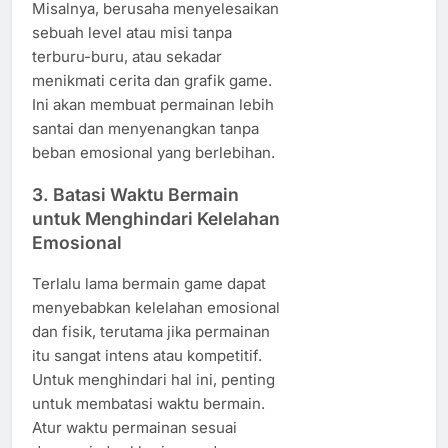
Misalnya, berusaha menyelesaikan
sebuah level atau misi tanpa
terburu-buru, atau sekadar
menikmati cerita dan grafik game.
Ini akan membuat permainan lebih
santai dan menyenangkan tanpa
beban emosional yang berlebihan.
3.
Batasi Waktu Bermain
untuk Menghindari Kelelahan
Emosional
Terlalu lama bermain game dapat
menyebabkan kelelahan emosional
dan fisik, terutama jika permainan
itu sangat intens atau kompetitif.
Untuk menghindari hal ini, penting
untuk membatasi waktu bermain.
Atur waktu permainan sesuai