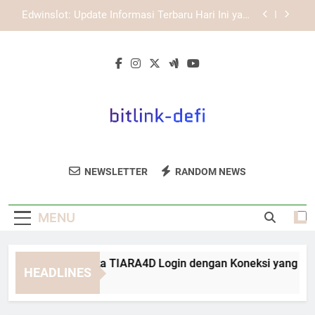
Skip
EDWINSLOT Login melalui Browser Mobile untuk
to
Pengalaman Lebih Efisien
content
Login Edwinslot dan Solusi Saat Halaman Tidak
Bisa Dibuka dengan Langkah yang Aman dan
Terarah
Panduan Membuka TIARA4D Login dengan
Koneksi yang Stabil
Edwinslot: Update Informasi Terbaru Hari Ini yang
Perlu Diketahui Pengguna
EDWINSLOT Login melalui Browser Mobile untuk
Pengalaman Lebih Efisien
Bitlink Defi
Dapatkan Informasi Terbaru Seputar Dunia
Login Edwinslot dan Solusi Saat Halaman Tidak
NEWSLETTER
RANDOM NEWS
Bisa Dibuka dengan Langkah yang Aman dan
DeFi Di Bitlink Defi.
Terarah
MENU
nduan Membuka TIARA4D Login dengan Koneksi yang Stabil
HEADLINES
Weeks Ago