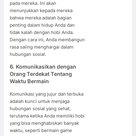
pada mereka. Ini akan
menunjukkan kepada mereka
bahwa mereka adalah bagian
penting dalam hidup Anda dan
tidak kalah dengan hobi Anda.
Dengan cara ini, Anda membangun
rasa saling menghargai dalam
hubungan sosial.
6.
Komunikasikan dengan
Orang Terdekat Tentang
Waktu Bermain
Komunikasi yang jujur dan terbuka
adalah kunci untuk menjaga
hubungan sosial yang sehat,
terutama ketika Anda memiliki hobi
yang bisa menghabiskan banyak
waktu, seperti bermain game