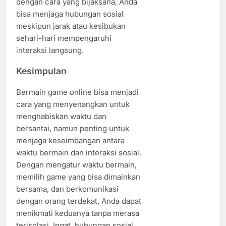
dengan cara yang bijaksana, Anda
bisa menjaga hubungan sosial
meskipun jarak atau kesibukan
sehari-hari mempengaruhi
interaksi langsung.
Kesimpulan
Bermain game online bisa menjadi
cara yang menyenangkan untuk
menghabiskan waktu dan
bersantai, namun penting untuk
menjaga keseimbangan antara
waktu bermain dan interaksi sosial.
Dengan mengatur waktu bermain,
memilih game yang bisa dimainkan
bersama, dan berkomunikasi
dengan orang terdekat, Anda dapat
menikmati keduanya tanpa merasa
terisolasi. Ingat, hubungan sosial