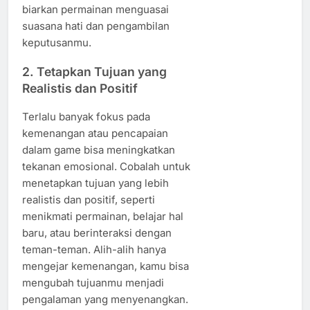
biarkan permainan menguasai
suasana hati dan pengambilan
keputusanmu.
2.
Tetapkan Tujuan yang
Realistis dan Positif
Terlalu banyak fokus pada
kemenangan atau pencapaian
dalam game bisa meningkatkan
tekanan emosional. Cobalah untuk
menetapkan tujuan yang lebih
realistis dan positif, seperti
menikmati permainan, belajar hal
baru, atau berinteraksi dengan
teman-teman. Alih-alih hanya
mengejar kemenangan, kamu bisa
mengubah tujuanmu menjadi
pengalaman yang menyenangkan.