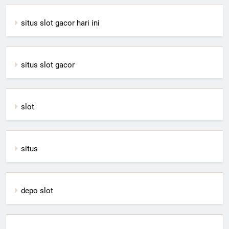
situs slot gacor hari ini
situs slot gacor
slot
situs
depo slot