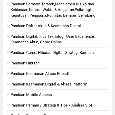
Panduan Bermain Terarah,Manajemen Risiko dan
Kebiasaan,Kontrol Waktu & Anggaran,Psikologi
Keputusan Pengguna,Rutinitas Bermain Seimbang
Panduan Daftar Akun & Keamanan Digital
Panduan Digital, Tips Teknologi, User Experience,
Keamanan Akun, Game Online
Panduan Game, Hiburan Digital, Strategi Bermain
Panduan Hiburan
Panduan Keamanan Akses Pribadi
Panduan Keamanan Digital & Akses Platform
Panduan Mobile Access
Panduan Pemain / Strategi & Tips / Analisa Slot