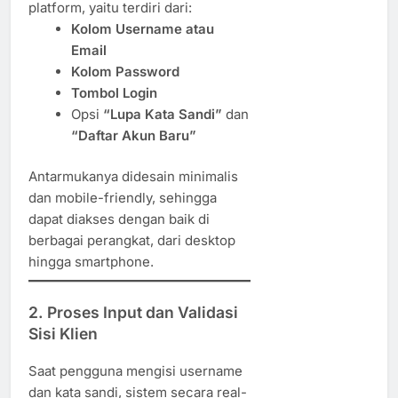
platform, yaitu terdiri dari:
Kolom Username atau
Email
Kolom Password
Tombol Login
Opsi
“Lupa Kata Sandi”
dan
“Daftar Akun Baru”
Antarmukanya didesain minimalis
dan mobile-friendly, sehingga
dapat diakses dengan baik di
berbagai perangkat, dari desktop
hingga smartphone.
2. Proses Input dan Validasi
Sisi Klien
Saat pengguna mengisi username
dan kata sandi, sistem secara real-