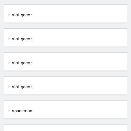
slot gacor
slot gacor
slot gacor
slot gacor
spaceman