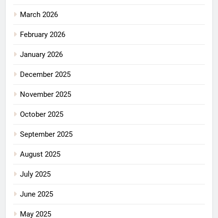
March 2026
February 2026
January 2026
December 2025
November 2025
October 2025
September 2025
August 2025
July 2025
June 2025
May 2025