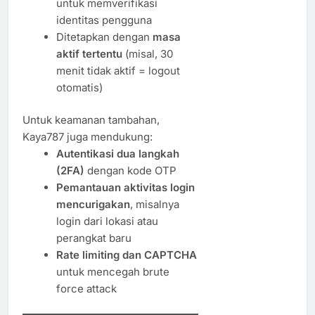
untuk memverifikasi
identitas pengguna
Ditetapkan dengan
masa
aktif tertentu
(misal, 30
menit tidak aktif = logout
otomatis)
Untuk keamanan tambahan,
Kaya787 juga mendukung:
Autentikasi dua langkah
(2FA)
dengan kode OTP
Pemantauan aktivitas login
mencurigakan
, misalnya
login dari lokasi atau
perangkat baru
Rate limiting dan CAPTCHA
untuk mencegah brute
force attack