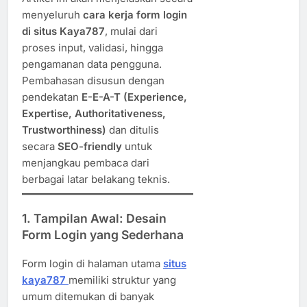
menyeluruh
cara kerja form login
di situs Kaya787
, mulai dari
proses input, validasi, hingga
pengamanan data pengguna.
Pembahasan disusun dengan
pendekatan
E-E-A-T (Experience,
Expertise, Authoritativeness,
Trustworthiness)
dan ditulis
secara
SEO-friendly
untuk
menjangkau pembaca dari
berbagai latar belakang teknis.
1. Tampilan Awal: Desain
Form Login yang Sederhana
Form login di halaman utama
situs
kaya787
memiliki struktur yang
umum ditemukan di banyak