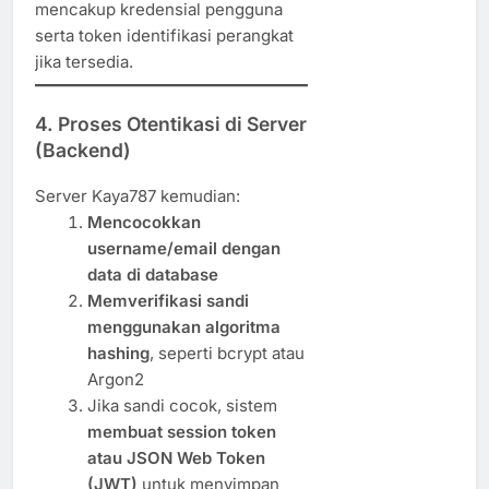
mencakup kredensial pengguna
serta token identifikasi perangkat
jika tersedia.
4. Proses Otentikasi di Server
(Backend)
Server Kaya787 kemudian:
Mencocokkan
username/email dengan
data di database
Memverifikasi sandi
menggunakan algoritma
hashing
, seperti bcrypt atau
Argon2
Jika sandi cocok, sistem
membuat session token
atau JSON Web Token
(JWT)
untuk menyimpan