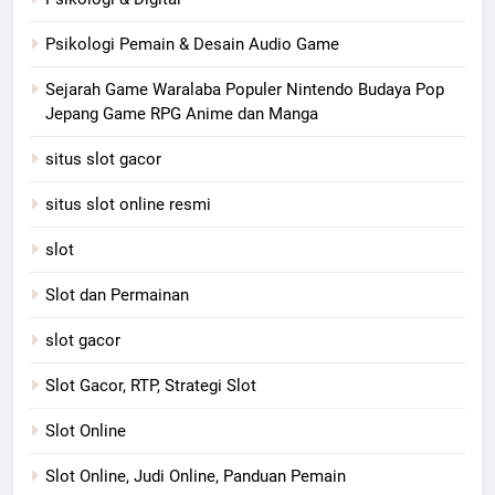
Psikologi Pemain & Desain Audio Game
Sejarah Game Waralaba Populer Nintendo Budaya Pop
Jepang Game RPG Anime dan Manga
situs slot gacor
situs slot online resmi
slot
Slot dan Permainan
slot gacor
Slot Gacor, RTP, Strategi Slot
Slot Online
Slot Online, Judi Online, Panduan Pemain