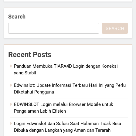
Search
SEARCH
Recent Posts
Panduan Membuka TIARA4D Login dengan Koneksi
yang Stabil
Edwinslot: Update Informasi Terbaru Hari Ini yang Perlu
Diketahui Pengguna
EDWINSLOT Login melalui Browser Mobile untuk
Pengalaman Lebih Efisien
Login Edwinslot dan Solusi Saat Halaman Tidak Bisa
Dibuka dengan Langkah yang Aman dan Terarah