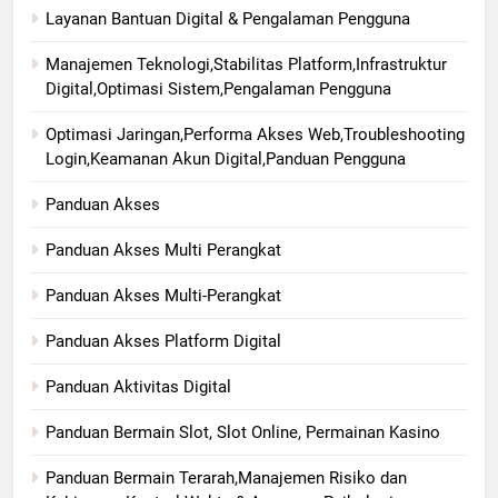
Layanan Bantuan Digital & Pengalaman Pengguna
Manajemen Teknologi,Stabilitas Platform,Infrastruktur
Digital,Optimasi Sistem,Pengalaman Pengguna
Optimasi Jaringan,Performa Akses Web,Troubleshooting
Login,Keamanan Akun Digital,Panduan Pengguna
Panduan Akses
Panduan Akses Multi Perangkat
Panduan Akses Multi-Perangkat
Panduan Akses Platform Digital
Panduan Aktivitas Digital
Panduan Bermain Slot, Slot Online, Permainan Kasino
Panduan Bermain Terarah,Manajemen Risiko dan