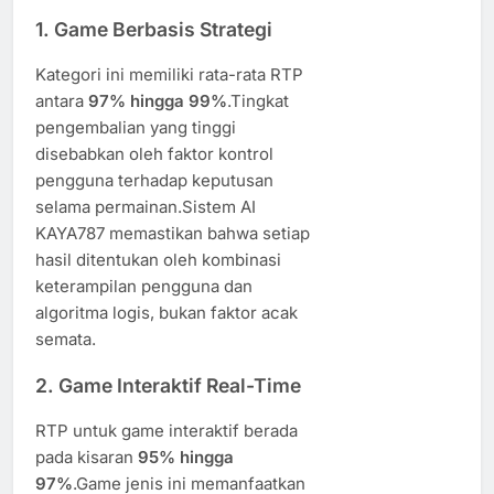
1.
Game Berbasis Strategi
Kategori ini memiliki rata-rata RTP
antara
97% hingga 99%
.Tingkat
pengembalian yang tinggi
disebabkan oleh faktor kontrol
pengguna terhadap keputusan
selama permainan.Sistem AI
KAYA787 memastikan bahwa setiap
hasil ditentukan oleh kombinasi
keterampilan pengguna dan
algoritma logis, bukan faktor acak
semata.
2.
Game Interaktif Real-Time
RTP untuk game interaktif berada
pada kisaran
95% hingga
97%
.Game jenis ini memanfaatkan