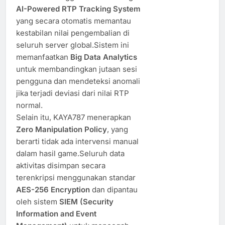
AI-Powered RTP Tracking System
yang secara otomatis memantau
kestabilan nilai pengembalian di
seluruh server global.Sistem ini
memanfaatkan
Big Data Analytics
untuk membandingkan jutaan sesi
pengguna dan mendeteksi anomali
jika terjadi deviasi dari nilai RTP
normal.
Selain itu, KAYA787 menerapkan
Zero Manipulation Policy
, yang
berarti tidak ada intervensi manual
dalam hasil game.Seluruh data
aktivitas disimpan secara
terenkripsi menggunakan standar
AES-256 Encryption
dan dipantau
oleh sistem
SIEM (Security
Information and Event