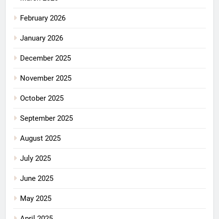
February 2026
January 2026
December 2025
November 2025
October 2025
September 2025
August 2025
July 2025
June 2025
May 2025
April 2025