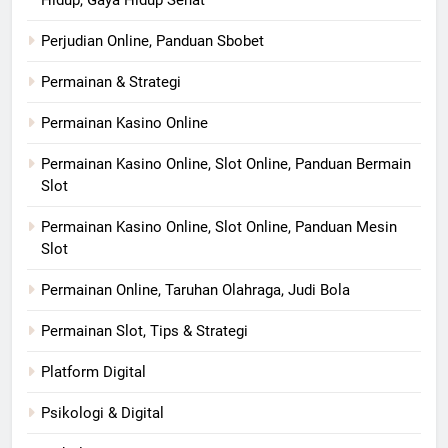
Hidup, Gaya Hidup Sehat
Perjudian Online, Panduan Sbobet
Permainan & Strategi
Permainan Kasino Online
Permainan Kasino Online, Slot Online, Panduan Bermain
Slot
Permainan Kasino Online, Slot Online, Panduan Mesin
Slot
Permainan Online, Taruhan Olahraga, Judi Bola
Permainan Slot, Tips & Strategi
Platform Digital
Psikologi & Digital