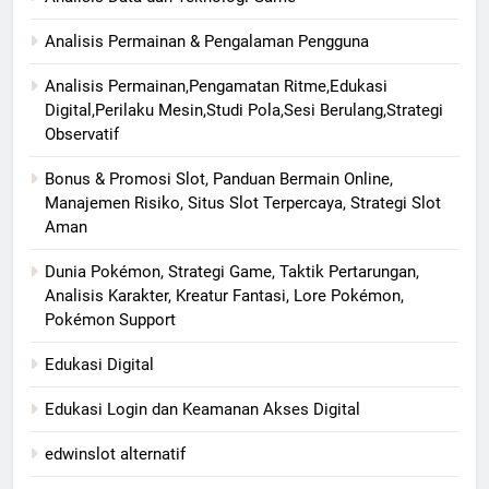
Analisis Permainan & Pengalaman Pengguna
Analisis Permainan,Pengamatan Ritme,Edukasi
Digital,Perilaku Mesin,Studi Pola,Sesi Berulang,Strategi
Observatif
Bonus & Promosi Slot, Panduan Bermain Online,
Manajemen Risiko, Situs Slot Terpercaya, Strategi Slot
Aman
Dunia Pokémon, Strategi Game, Taktik Pertarungan,
Analisis Karakter, Kreatur Fantasi, Lore Pokémon,
Pokémon Support
Edukasi Digital
Edukasi Login dan Keamanan Akses Digital
edwinslot alternatif