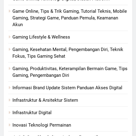
Game Online, Tips & Trik Gaming, Tutorial Teknis, Mobile
Gaming, Strategi Game, Panduan Pemula, Keamanan
Akun
Gaming Lifestyle & Wellness
Gaming, Kesehatan Mental, Pengembangan Diri, Teknik
Fokus, Tips Gaming Sehat
Gaming, Produktivitas, Keterampilan Bermain Game, Tips
Gaming, Pengembangan Diri
Informasi Brand Update Sistem Panduan Akses Digital
Infrastruktur & Arsitektur Sistem
Infrastruktur Digital
Inovasi Teknologi Permainan