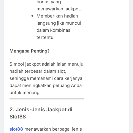
bonus yang
menawarkan jackpot.
Memberikan hadiah
langsung jika muncul
dalam kombinasi
tertentu.
Mengapa Penting?
Simbol jackpot adalah jalan menuju
hadiah terbesar dalam slot,
sehingga memahami cara kerjanya
dapat meningkatkan peluang Anda
untuk menang.
2.
Jenis-Jenis Jackpot di
Slot88
slot88
menawarkan berbagai jenis