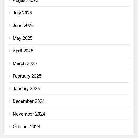
August 2025
July 2025
June 2025
May 2025
April 2025
March 2025
February 2025
January 2025
December 2024
November 2024
October 2024