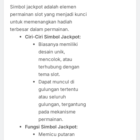
Simbol jackpot adalah elemen
permainan slot yang menjadi kunci
untuk memenangkan hadiah
terbesar dalam permainan.
Ciri-Ciri Simbol Jackpot:
Biasanya memiliki
desain unik,
mencolok, atau
terhubung dengan
tema slot.
Dapat muncul di
gulungan tertentu
atau seluruh
gulungan, tergantung
pada mekanisme
permainan.
Fungsi Simbol Jackpot:
Memicu putaran