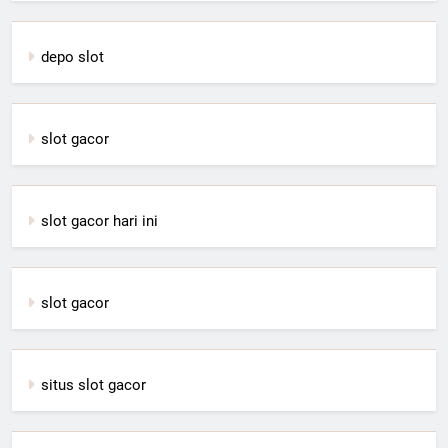
depo slot
slot gacor
slot gacor hari ini
slot gacor
situs slot gacor