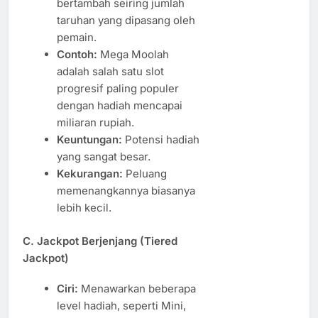
bertambah seiring jumlah
taruhan yang dipasang oleh
pemain.
Contoh:
Mega Moolah
adalah salah satu slot
progresif paling populer
dengan hadiah mencapai
miliaran rupiah.
Keuntungan:
Potensi hadiah
yang sangat besar.
Kekurangan:
Peluang
memenangkannya biasanya
lebih kecil.
C. Jackpot Berjenjang (Tiered
Jackpot)
Ciri:
Menawarkan beberapa
level hadiah, seperti Mini,