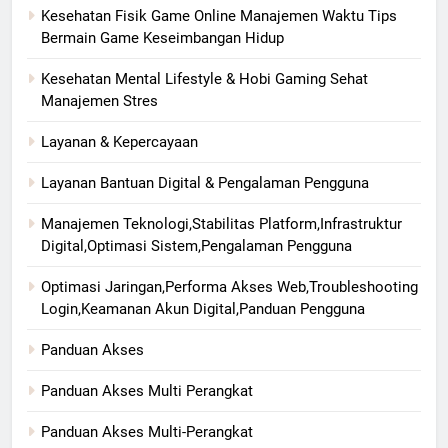
Kesehatan Fisik Game Online Manajemen Waktu Tips
Bermain Game Keseimbangan Hidup
Kesehatan Mental Lifestyle & Hobi Gaming Sehat
Manajemen Stres
Layanan & Kepercayaan
Layanan Bantuan Digital & Pengalaman Pengguna
Manajemen Teknologi,Stabilitas Platform,Infrastruktur
Digital,Optimasi Sistem,Pengalaman Pengguna
Optimasi Jaringan,Performa Akses Web,Troubleshooting
Login,Keamanan Akun Digital,Panduan Pengguna
Panduan Akses
Panduan Akses Multi Perangkat
Panduan Akses Multi-Perangkat