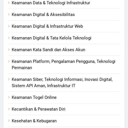
Keamanan Data & Teknologi Infrastruktur
Keamanan Digital & Aksesibilitas
Keamanan Digital & Infrastruktur Web
Keamanan Digital & Tata Kelola Teknologi
Keamanan Kata Sandi dan Akses Akun
Keamanan Platform, Pengalaman Pengguna, Teknologi
Permainan
Keamanan Siber, Teknologi Informasi, Inovasi Digital,
Sistem API Aman, Infrastruktur IT
Keamanan Togel Online
Kecantikan & Perawatan Diri
Kesehatan & Kebugaran