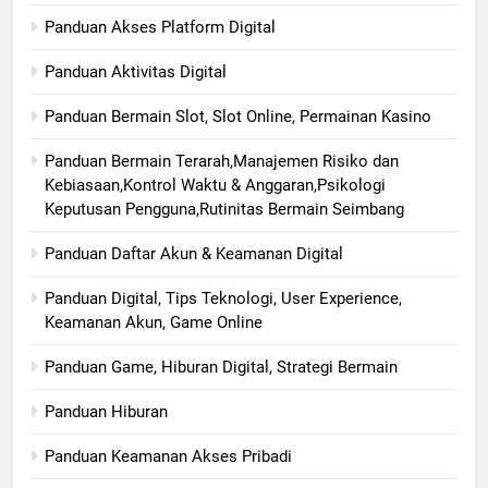
Panduan Akses Platform Digital
Panduan Aktivitas Digital
Panduan Bermain Slot, Slot Online, Permainan Kasino
Panduan Bermain Terarah,Manajemen Risiko dan
Kebiasaan,Kontrol Waktu & Anggaran,Psikologi
Keputusan Pengguna,Rutinitas Bermain Seimbang
Panduan Daftar Akun & Keamanan Digital
Panduan Digital, Tips Teknologi, User Experience,
Keamanan Akun, Game Online
Panduan Game, Hiburan Digital, Strategi Bermain
Panduan Hiburan
Panduan Keamanan Akses Pribadi