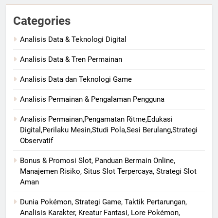
Categories
Analisis Data & Teknologi Digital
Analisis Data & Tren Permainan
Analisis Data dan Teknologi Game
Analisis Permainan & Pengalaman Pengguna
Analisis Permainan,Pengamatan Ritme,Edukasi
Digital,Perilaku Mesin,Studi Pola,Sesi Berulang,Strategi
Observatif
Bonus & Promosi Slot, Panduan Bermain Online,
Manajemen Risiko, Situs Slot Terpercaya, Strategi Slot
Aman
Dunia Pokémon, Strategi Game, Taktik Pertarungan,
Analisis Karakter, Kreatur Fantasi, Lore Pokémon,