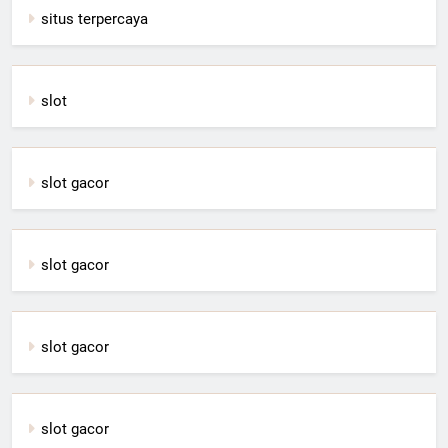
situs terpercaya
slot
slot gacor
slot gacor
slot gacor
slot gacor