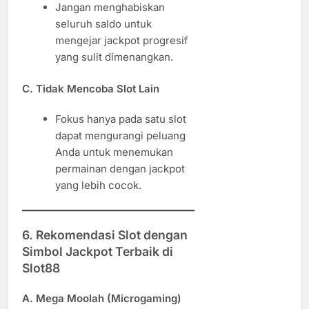
Jangan menghabiskan
seluruh saldo untuk
mengejar jackpot progresif
yang sulit dimenangkan.
C. Tidak Mencoba Slot Lain
Fokus hanya pada satu slot
dapat mengurangi peluang
Anda untuk menemukan
permainan dengan jackpot
yang lebih cocok.
6.
Rekomendasi Slot dengan
Simbol Jackpot Terbaik di
Slot88
A. Mega Moolah (Microgaming)