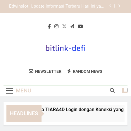
Skip
EDWINSLOT Login melalui Browser Mobile untuk
to
Pengalaman Lebih Efisien
content
Login Edwinslot dan Solusi Saat Halaman Tidak
Bisa Dibuka dengan Langkah yang Aman dan
Terarah
Panduan Membuka TIARA4D Login dengan
Koneksi yang Stabil
Edwinslot: Update Informasi Terbaru Hari Ini yang
Perlu Diketahui Pengguna
EDWINSLOT Login melalui Browser Mobile untuk
Pengalaman Lebih Efisien
Bitlink Defi
Dapatkan Informasi Terbaru Seputar Dunia
Login Edwinslot dan Solusi Saat Halaman Tidak
NEWSLETTER
RANDOM NEWS
Bisa Dibuka dengan Langkah yang Aman dan
DeFi Di Bitlink Defi.
Terarah
MENU
nduan Membuka TIARA4D Login dengan Koneksi yang Stabil
HEADLINES
Weeks Ago