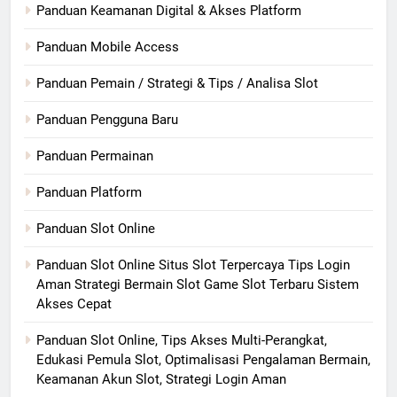
Panduan Keamanan Digital & Akses Platform
Panduan Mobile Access
Panduan Pemain / Strategi & Tips / Analisa Slot
Panduan Pengguna Baru
Panduan Permainan
Panduan Platform
Panduan Slot Online
Panduan Slot Online Situs Slot Terpercaya Tips Login
Aman Strategi Bermain Slot Game Slot Terbaru Sistem
Akses Cepat
Panduan Slot Online, Tips Akses Multi-Perangkat,
Edukasi Pemula Slot, Optimalisasi Pengalaman Bermain,
Keamanan Akun Slot, Strategi Login Aman