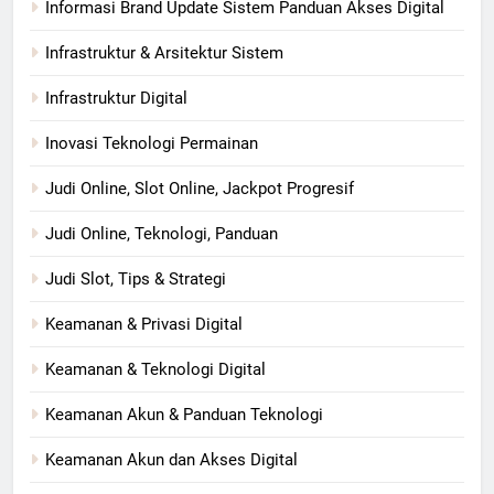
Informasi Brand Update Sistem Panduan Akses Digital
Infrastruktur & Arsitektur Sistem
Infrastruktur Digital
Inovasi Teknologi Permainan
Judi Online, Slot Online, Jackpot Progresif
Judi Online, Teknologi, Panduan
Judi Slot, Tips & Strategi
Keamanan & Privasi Digital
Keamanan & Teknologi Digital
Keamanan Akun & Panduan Teknologi
Keamanan Akun dan Akses Digital