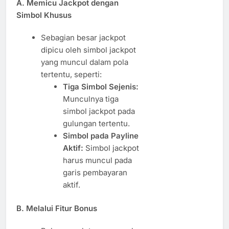
A. Memicu Jackpot dengan
Simbol Khusus
Sebagian besar jackpot
dipicu oleh simbol jackpot
yang muncul dalam pola
tertentu, seperti:
Tiga Simbol Sejenis:
Munculnya tiga
simbol jackpot pada
gulungan tertentu.
Simbol pada Payline
Aktif:
Simbol jackpot
harus muncul pada
garis pembayaran
aktif.
B. Melalui Fitur Bonus