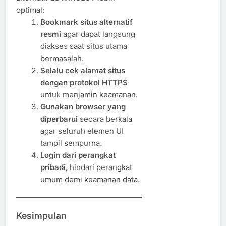
optimal:
Bookmark situs alternatif
resmi
agar dapat langsung
diakses saat situs utama
bermasalah.
Selalu cek alamat situs
dengan protokol HTTPS
untuk menjamin keamanan.
Gunakan browser yang
diperbarui
secara berkala
agar seluruh elemen UI
tampil sempurna.
Login dari perangkat
pribadi
, hindari perangkat
umum demi keamanan data.
Kesimpulan