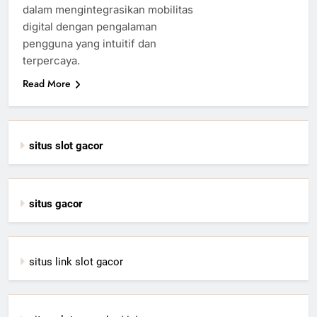
dalam mengintegrasikan mobilitas
digital dengan pengalaman
pengguna yang intuitif dan
terpercaya.
Read More
situs slot gacor
situs gacor
situs link slot gacor