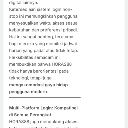
digital lainnya.
Ketersediaan sistem login non-
stop ini memungkinkan pengguna
menyesuaikan waktu akses sesuai
kebutuhan dan preferensi pribadi.
Hal ini sangat penting, terutama
bagi mereka yang memiliki jadwal
harian yang padat atau tidak tetap.
Fleksibilitas semacam ini
membuktikan bahwa HORAS88
tidak hanya berorientasi pada
teknologi, tetapi juga
mengakomodasi gaya hidup
pengguna modern
.
Multi-Platform Login: Kompatibel
di Semua Perangkat
HORAS88 juga mendukung
akses