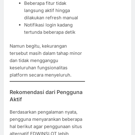
Beberapa fitur tidak
langsung aktif hingga
dilakukan refresh manual
Notifikasi login kadang
tertunda beberapa detik
Namun begitu, kekurangan
tersebut masih dalam tahap minor
dan tidak mengganggu
keseluruhan fungsionalitas
platform secara menyeluruh.
Rekomendasi dari Pengguna
Aktif
Berdasarkan pengalaman nyata,
pengguna menyarankan beberapa
hal berikut agar penggunaan situs
alternatif EDWINSLOT lebih