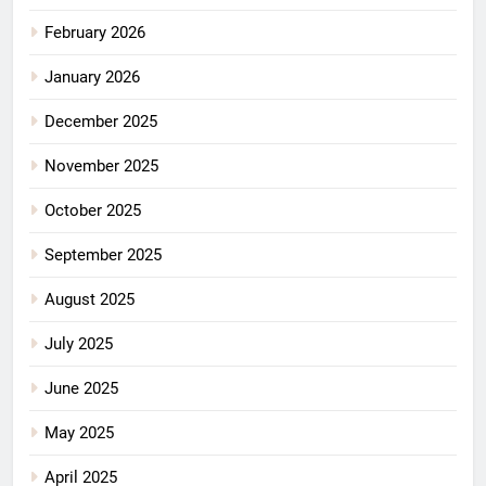
February 2026
January 2026
December 2025
November 2025
October 2025
September 2025
August 2025
July 2025
June 2025
May 2025
April 2025