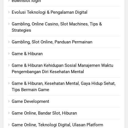
edwinslot login
Evolusi Teknologi & Pengalaman Digital
Gambling, Online Casino, Slot Machines, Tips &
Strategies
Gambling, Slot Online, Panduan Permainan
Game & Hiburan
Game & Hiburan Kehidupan Sosial Manajemen Waktu
Pengembangan Diri Kesehatan Mental
Game & Hiburan, Kesehatan Mental, Gaya Hidup Sehat,
Tips Bermain Game
Game Development
Game Online, Bandar Slot, Hiburan
Game Online, Teknologi Digital, Ulasan Platform