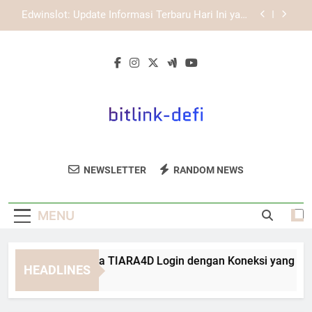
Skip
EDWINSLOT Login melalui Browser Mobile untuk
to
Pengalaman Lebih Efisien
content
Login Edwinslot dan Solusi Saat Halaman Tidak
Bisa Dibuka dengan Langkah yang Aman dan
Terarah
Panduan Membuka TIARA4D Login dengan
Koneksi yang Stabil
Edwinslot: Update Informasi Terbaru Hari Ini yang
Perlu Diketahui Pengguna
EDWINSLOT Login melalui Browser Mobile untuk
Pengalaman Lebih Efisien
Bitlink Defi
Dapatkan Informasi Terbaru Seputar Dunia
Login Edwinslot dan Solusi Saat Halaman Tidak
NEWSLETTER
RANDOM NEWS
Bisa Dibuka dengan Langkah yang Aman dan
DeFi Di Bitlink Defi.
Terarah
MENU
nduan Membuka TIARA4D Login dengan Koneksi yang Stabil
HEADLINES
eeks Ago