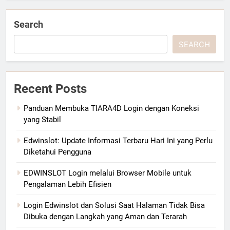
Search
SEARCH
Recent Posts
Panduan Membuka TIARA4D Login dengan Koneksi
yang Stabil
Edwinslot: Update Informasi Terbaru Hari Ini yang Perlu
Diketahui Pengguna
EDWINSLOT Login melalui Browser Mobile untuk
Pengalaman Lebih Efisien
Login Edwinslot dan Solusi Saat Halaman Tidak Bisa
Dibuka dengan Langkah yang Aman dan Terarah