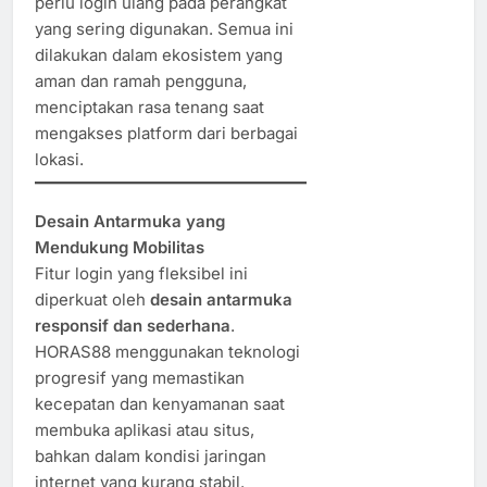
perlu login ulang pada perangkat
yang sering digunakan. Semua ini
dilakukan dalam ekosistem yang
aman dan ramah pengguna,
menciptakan rasa tenang saat
mengakses platform dari berbagai
lokasi.
Desain Antarmuka yang
Mendukung Mobilitas
Fitur login yang fleksibel ini
diperkuat oleh
desain antarmuka
responsif dan sederhana
.
HORAS88 menggunakan teknologi
progresif yang memastikan
kecepatan dan kenyamanan saat
membuka aplikasi atau situs,
bahkan dalam kondisi jaringan
internet yang kurang stabil.