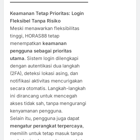
Keamanan Tetap Prioritas: Login
Fleksibel Tanpa Risiko
Meski menawarkan fleksibilitas
tinggi, HORAS88 tetap
menempatkan
keamanan
pengguna sebagai prioritas
utama
. Sistem login dilengkapi
dengan autentikasi dua langkah
(2FA), deteksi lokasi asing, dan
notifikasi aktivitas mencurigakan
secara otomatis. Langkah-langkah
ini dirancang untuk mencegah
akses tidak sah, tanpa mengurangi
kenyamanan pengguna.
Selain itu, pengguna juga dapat
mengatur perangkat terpercaya
,
memilih untuk tetap masuk tanpa