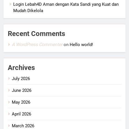
Login Lebah4D Aman dengan Kata Sandi yang Kuat dan
Mudah Dikelola
Recent Comments
A WordPress Commenter
on
Hello world!
Archives
July 2026
June 2026
May 2026
April 2026
March 2026