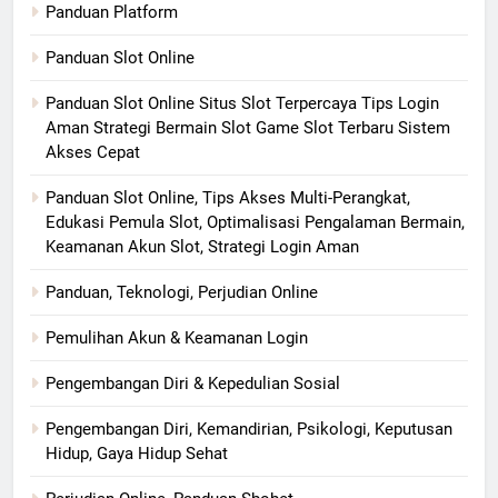
Panduan Platform
Panduan Slot Online
Panduan Slot Online Situs Slot Terpercaya Tips Login
Aman Strategi Bermain Slot Game Slot Terbaru Sistem
Akses Cepat
Panduan Slot Online, Tips Akses Multi-Perangkat,
Edukasi Pemula Slot, Optimalisasi Pengalaman Bermain,
Keamanan Akun Slot, Strategi Login Aman
Panduan, Teknologi, Perjudian Online
Pemulihan Akun & Keamanan Login
Pengembangan Diri & Kepedulian Sosial
Pengembangan Diri, Kemandirian, Psikologi, Keputusan
Hidup, Gaya Hidup Sehat