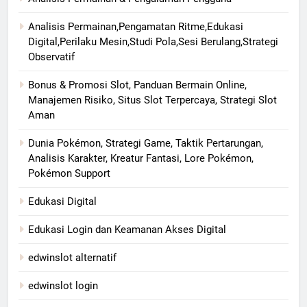
Analisis Permainan,Pengamatan Ritme,Edukasi
Digital,Perilaku Mesin,Studi Pola,Sesi Berulang,Strategi
Observatif
Bonus & Promosi Slot, Panduan Bermain Online,
Manajemen Risiko, Situs Slot Terpercaya, Strategi Slot
Aman
Dunia Pokémon, Strategi Game, Taktik Pertarungan,
Analisis Karakter, Kreatur Fantasi, Lore Pokémon,
Pokémon Support
Edukasi Digital
Edukasi Login dan Keamanan Akses Digital
edwinslot alternatif
edwinslot login