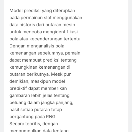
Model prediksi yang diterapkan
pada permainan slot menggunakan
data historis dari putaran mesin
untuk mencoba mengidentifikasi
pola atau kecenderungan tertentu.
Dengan menganalisis pola
kemenangan sebelumnya, pemain
dapat membuat prediksi tentang
kemungkinan kemenangan di
putaran berikutnya. Meskipun
demikian, meskipun model
prediktif dapat memberikan
gambaran lebih jelas tentang
peluang dalam jangka panjang,
hasil setiap putaran tetap
bergantung pada RNG.
Secara teoritis, dengan
mengumpulkan data tentang