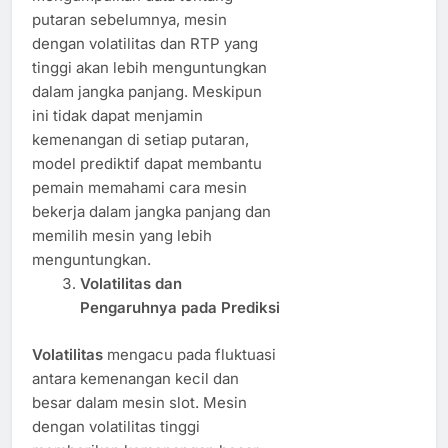
putaran sebelumnya, mesin
dengan volatilitas dan RTP yang
tinggi akan lebih menguntungkan
dalam jangka panjang. Meskipun
ini tidak dapat menjamin
kemenangan di setiap putaran,
model prediktif dapat membantu
pemain memahami cara mesin
bekerja dalam jangka panjang dan
memilih mesin yang lebih
menguntungkan.
Volatilitas dan
Pengaruhnya pada Prediksi
Volatilitas
mengacu pada fluktuasi
antara kemenangan kecil dan
besar dalam mesin slot. Mesin
dengan volatilitas tinggi