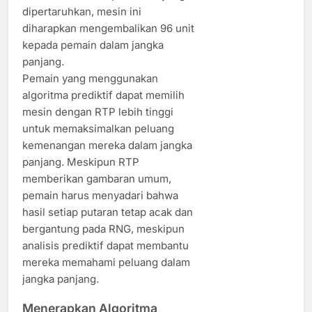
dipertaruhkan, mesin ini
diharapkan mengembalikan 96 unit
kepada pemain dalam jangka
panjang.
Pemain yang menggunakan
algoritma prediktif dapat memilih
mesin dengan RTP lebih tinggi
untuk memaksimalkan peluang
kemenangan mereka dalam jangka
panjang. Meskipun RTP
memberikan gambaran umum,
pemain harus menyadari bahwa
hasil setiap putaran tetap acak dan
bergantung pada RNG, meskipun
analisis prediktif dapat membantu
mereka memahami peluang dalam
jangka panjang.
Menerapkan Algoritma