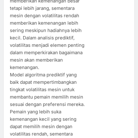
memberikan kemenangan besar
tetapi lebih jarang, sementara
mesin dengan volatilitas rendah
memberikan kemenangan lebih
sering meskipun hadiahnya lebih
kecil. Dalam analisis prediktif,
volatilitas menjadi elemen penting
dalam memperkirakan bagaimana
mesin akan memberikan
kemenangan.
Model algoritma prediktif yang
baik dapat mempertimbangkan
tingkat volatilitas mesin untuk
membantu pemain memilih mesin
sesuai dengan preferensi mereka.
Pemain yang lebih suka
kemenangan kecil yang sering
dapat memilih mesin dengan
volatilitas rendah, sementara