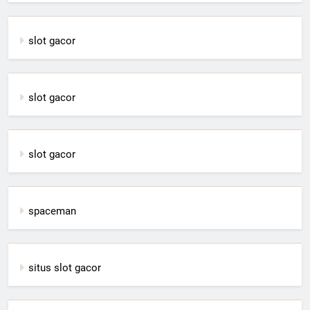
slot gacor
slot gacor
slot gacor
spaceman
situs slot gacor