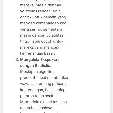
mereka. Mesin dengan
volatilitas rendah lebih
cocok untuk pemain yang
mencari kemenangan kecil
yang sering, sementara
mesin dengan volatilitas
tinggi lebih cocok untuk
mereka yang mencari
kemenangan besar.
Mengelola Ekspektasi
dengan Realistis:
Meskipun algoritma
prediktif dapat memberikan
wawasan tentang peluang
kemenangan, hasil setiap
putaran tetap acak.
Mengelola ekspektasi dan
memahami bahwa