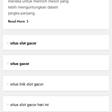
mereka untuk memilih mesin yang
lebih menguntungkan dalam
jangka panjang.
Read More
situs slot gacor
situs gacor
situs link slot gacor
situs slot gacor hari ini