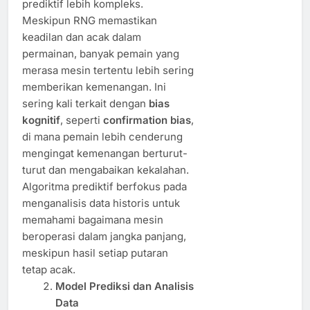
prediktif lebih kompleks.
Meskipun RNG memastikan
keadilan dan acak dalam
permainan, banyak pemain yang
merasa mesin tertentu lebih sering
memberikan kemenangan. Ini
sering kali terkait dengan
bias
kognitif
, seperti
confirmation bias
,
di mana pemain lebih cenderung
mengingat kemenangan berturut-
turut dan mengabaikan kekalahan.
Algoritma prediktif berfokus pada
menganalisis data historis untuk
memahami bagaimana mesin
beroperasi dalam jangka panjang,
meskipun hasil setiap putaran
tetap acak.
Model Prediksi dan Analisis
Data