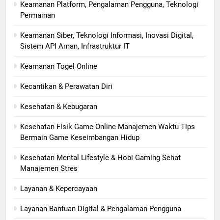
Keamanan Platform, Pengalaman Pengguna, Teknologi
Permainan
Keamanan Siber, Teknologi Informasi, Inovasi Digital,
Sistem API Aman, Infrastruktur IT
Keamanan Togel Online
Kecantikan & Perawatan Diri
Kesehatan & Kebugaran
Kesehatan Fisik Game Online Manajemen Waktu Tips
Bermain Game Keseimbangan Hidup
Kesehatan Mental Lifestyle & Hobi Gaming Sehat
Manajemen Stres
Layanan & Kepercayaan
Layanan Bantuan Digital & Pengalaman Pengguna