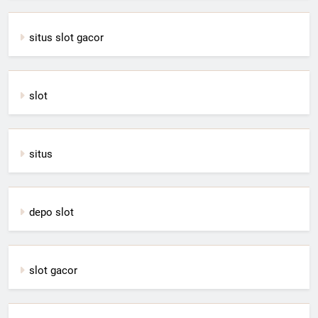
situs slot gacor
slot
situs
depo slot
slot gacor