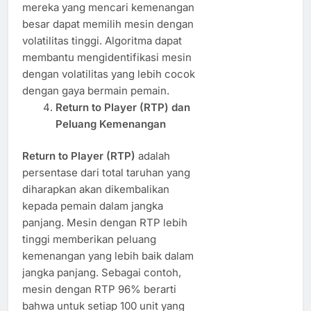
mereka yang mencari kemenangan
besar dapat memilih mesin dengan
volatilitas tinggi. Algoritma dapat
membantu mengidentifikasi mesin
dengan volatilitas yang lebih cocok
dengan gaya bermain pemain.
Return to Player (RTP) dan
Peluang Kemenangan
Return to Player (RTP)
adalah
persentase dari total taruhan yang
diharapkan akan dikembalikan
kepada pemain dalam jangka
panjang. Mesin dengan RTP lebih
tinggi memberikan peluang
kemenangan yang lebih baik dalam
jangka panjang. Sebagai contoh,
mesin dengan RTP 96% berarti
bahwa untuk setiap 100 unit yang