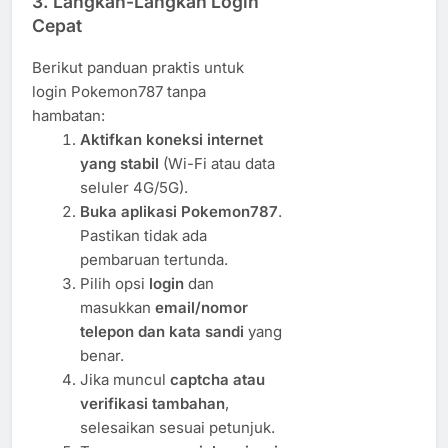
3. Langkah-Langkah Login
Cepat
Berikut panduan praktis untuk
login Pokemon787 tanpa
hambatan:
Aktifkan koneksi internet
yang stabil
(Wi-Fi atau data
seluler 4G/5G).
Buka aplikasi Pokemon787
.
Pastikan tidak ada
pembaruan tertunda.
Pilih opsi
login
dan
masukkan
email/nomor
telepon dan kata sandi
yang
benar.
Jika muncul
captcha atau
verifikasi tambahan
,
selesaikan sesuai petunjuk.