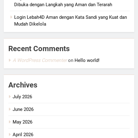
Dibuka dengan Langkah yang Aman dan Terarah
Login Lebah4D Aman dengan Kata Sandi yang Kuat dan
Mudah Dikelola
Recent Comments
A WordPress Commenter
on
Hello world!
Archives
July 2026
June 2026
May 2026
April 2026