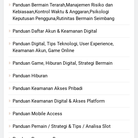
Panduan Bermain Terarah,Manajemen Risiko dan
Kebiasaan,Kontrol Waktu & Anggaran,Psikologi
Keputusan Pengguna,Rutinitas Bermain Seimbang
Panduan Daftar Akun & Keamanan Digital
Panduan Digital, Tips Teknologi, User Experience,
Keamanan Akun, Game Online
Panduan Game, Hiburan Digital, Strategi Bermain
Panduan Hiburan
Panduan Keamanan Akses Pribadi
Panduan Keamanan Digital & Akses Platform
Panduan Mobile Access
Panduan Pemain / Strategi & Tips / Analisa Slot