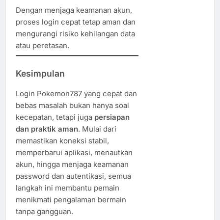
Dengan menjaga keamanan akun,
proses login cepat tetap aman dan
mengurangi risiko kehilangan data
atau peretasan.
Kesimpulan
Login Pokemon787 yang cepat dan
bebas masalah bukan hanya soal
kecepatan, tetapi juga
persiapan
dan praktik aman
. Mulai dari
memastikan koneksi stabil,
memperbarui aplikasi, menautkan
akun, hingga menjaga keamanan
password dan autentikasi, semua
langkah ini membantu pemain
menikmati pengalaman bermain
tanpa gangguan.