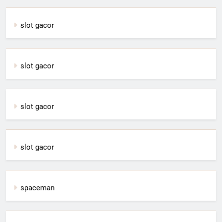
slot gacor
slot gacor
slot gacor
slot gacor
spaceman