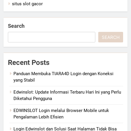
situs slot gacor
Search
SEARCH
Recent Posts
Panduan Membuka TIARA4D Login dengan Koneksi
yang Stabil
Edwinslot: Update Informasi Terbaru Hari Ini yang Perlu
Diketahui Pengguna
EDWINSLOT Login melalui Browser Mobile untuk
Pengalaman Lebih Efisien
Login Edwinslot dan Solusi Saat Halaman Tidak Bisa