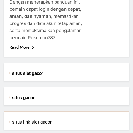
Dengan menerapkan panduan ini,
pemain dapat login
dengan cepat,
aman, dan nyaman
, memastikan
progres dan data akun tetap aman,
serta memaksimalkan pengalaman
bermain Pokemon787.
Read More
situs slot gacor
situs gacor
situs link slot gacor