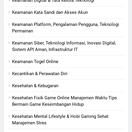
Keamanan Digital & Tata Kelola Teknologi
Keamanan Kata Sandi dan Akses Akun
Keamanan Platform, Pengalaman Pengguna, Teknologi
Permainan
Keamanan Siber, Teknologi Informasi, Inovasi Digital,
Sistem API Aman, Infrastruktur IT
Keamanan Togel Online
Kecantikan & Perawatan Diri
Kesehatan & Kebugaran
Kesehatan Fisik Game Online Manajemen Waktu Tips
Bermain Game Keseimbangan Hidup
Kesehatan Mental Lifestyle & Hobi Gaming Sehat
Manajemen Stres