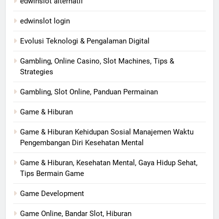
edwinslot alternatif
edwinslot login
Evolusi Teknologi & Pengalaman Digital
Gambling, Online Casino, Slot Machines, Tips &
Strategies
Gambling, Slot Online, Panduan Permainan
Game & Hiburan
Game & Hiburan Kehidupan Sosial Manajemen Waktu
Pengembangan Diri Kesehatan Mental
Game & Hiburan, Kesehatan Mental, Gaya Hidup Sehat,
Tips Bermain Game
Game Development
Game Online, Bandar Slot, Hiburan