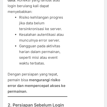
data
. Koneksi yang lambat atau
login berulang kali dapat
menyebabkan:
Risiko kehilangan progres
jika data belum
tersinkronisasi ke server.
Kesalahan autentikasi atau
munculnya error server.
Gangguan pada aktivitas
harian dalam permainan,
seperti misi atau event
waktu terbatas.
Dengan persiapan yang tepat,
pemain bisa
mengurangi risiko
error dan mempercepat akses ke
permainan
.
2. Persiapan Sebelum Login