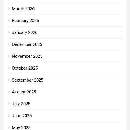
March 2026
February 2026
January 2026
December 2025
November 2025
October 2025
September 2025
August 2025
July 2025
June 2025
May 2025