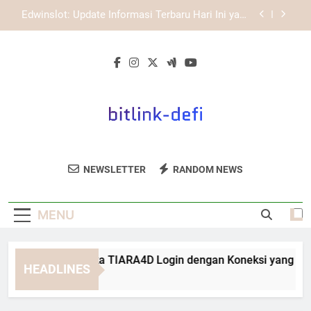
Skip
EDWINSLOT Login melalui Browser Mobile untuk
to
Pengalaman Lebih Efisien
content
Login Edwinslot dan Solusi Saat Halaman Tidak
Bisa Dibuka dengan Langkah yang Aman dan
Terarah
Panduan Membuka TIARA4D Login dengan
Koneksi yang Stabil
Edwinslot: Update Informasi Terbaru Hari Ini yang
Perlu Diketahui Pengguna
EDWINSLOT Login melalui Browser Mobile untuk
Pengalaman Lebih Efisien
Bitlink Defi
Dapatkan Informasi Terbaru Seputar Dunia
Login Edwinslot dan Solusi Saat Halaman Tidak
NEWSLETTER
RANDOM NEWS
Bisa Dibuka dengan Langkah yang Aman dan
DeFi Di Bitlink Defi.
Terarah
MENU
nduan Membuka TIARA4D Login dengan Koneksi yang Stabil
HEADLINES
Month Ago