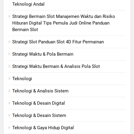
Teknologi Andal
Strategi Bermain Slot Manajemen Waktu dan Risiko
Hiburan Digital Tips Pemula Judi Online Panduan
Bermain Slot
Strategi Slot Panduan Slot 4D Fitur Permainan
Strategi Waktu & Pola Bermain
Strategi Waktu Bermain & Analisis Pola Slot
Teknologi
Teknologi & Analisis Sistem
Teknologi & Desain Digital
Teknologi & Desain Sistem
Teknologi & Gaya Hidup Digital