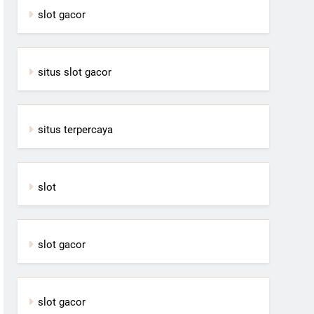
slot gacor
situs slot gacor
situs terpercaya
slot
slot gacor
slot gacor