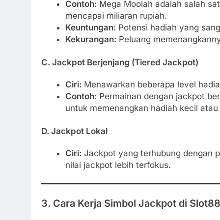
Contoh:
Mega Moolah adalah salah satu
mencapai miliaran rupiah.
Keuntungan:
Potensi hadiah yang sang
Kekurangan:
Peluang memenangkannya 
C. Jackpot Berjenjang (Tiered Jackpot)
Ciri:
Menawarkan beberapa level hadiah,
Contoh:
Permainan dengan jackpot ber
untuk memenangkan hadiah kecil ata
D. Jackpot Lokal
Ciri:
Jackpot yang terhubung dengan pem
nilai jackpot lebih terfokus.
3.
Cara Kerja Simbol Jackpot di Slot8