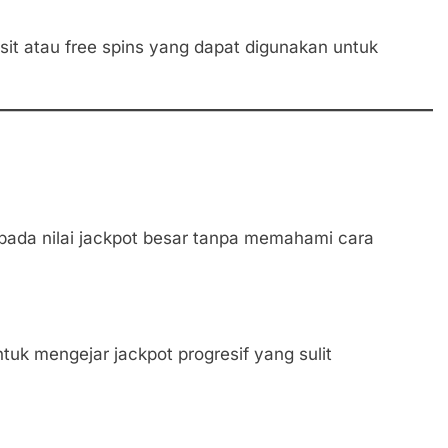
it atau free spins yang dapat digunakan untuk
pada nilai jackpot besar tanpa memahami cara
uk mengejar jackpot progresif yang sulit