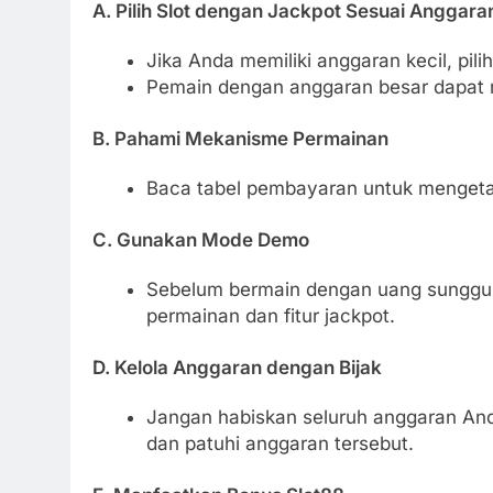
A. Pilih Slot dengan Jackpot Sesuai Anggar
Jika Anda memiliki anggaran kecil, pili
Pemain dengan anggaran besar dapat m
B. Pahami Mekanisme Permainan
Baca tabel pembayaran untuk mengetah
C. Gunakan Mode Demo
Sebelum bermain dengan uang sungg
permainan dan fitur jackpot.
D. Kelola Anggaran dengan Bijak
Jangan habiskan seluruh anggaran And
dan patuhi anggaran tersebut.