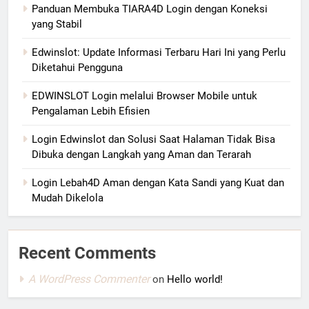
Panduan Membuka TIARA4D Login dengan Koneksi
yang Stabil
Edwinslot: Update Informasi Terbaru Hari Ini yang Perlu
Diketahui Pengguna
EDWINSLOT Login melalui Browser Mobile untuk
Pengalaman Lebih Efisien
Login Edwinslot dan Solusi Saat Halaman Tidak Bisa
Dibuka dengan Langkah yang Aman dan Terarah
Login Lebah4D Aman dengan Kata Sandi yang Kuat dan
Mudah Dikelola
Recent Comments
A WordPress Commenter
on
Hello world!