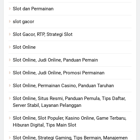
Slot dan Permainan
slot gacor
Slot Gacor, RTP, Strategi Slot
Slot Online
Slot Online, Judi Online, Panduan Pemain
Slot Online, Judi Online, Promosi Permainan
Slot Online, Permainan Casino, Panduan Taruhan
Slot Online, Situs Resmi, Panduan Pemula, Tips Daftar,
Server Stabil, Layanan Pelanggan
Slot Online, Slot Populer, Kasino Online, Game Terbaru,
Hiburan Digital, Tips Main Slot
Slot Online, Strategi Gaming, Tips Bermain, Manajemen