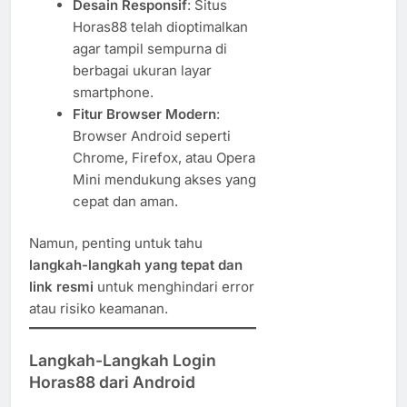
Desain Responsif
: Situs
Horas88 telah dioptimalkan
agar tampil sempurna di
berbagai ukuran layar
smartphone.
Fitur Browser Modern
:
Browser Android seperti
Chrome, Firefox, atau Opera
Mini mendukung akses yang
cepat dan aman.
Namun, penting untuk tahu
langkah-langkah yang tepat dan
link resmi
untuk menghindari error
atau risiko keamanan.
Langkah-Langkah Login
Horas88 dari Android