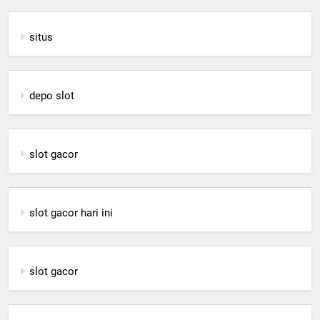
situs
depo slot
slot gacor
slot gacor hari ini
slot gacor