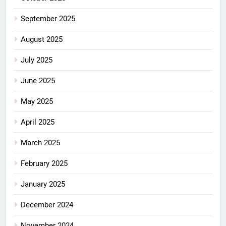
September 2025
August 2025
July 2025
June 2025
May 2025
April 2025
March 2025
February 2025
January 2025
December 2024
November 2024