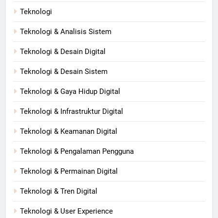
Teknologi
Teknologi & Analisis Sistem
Teknologi & Desain Digital
Teknologi & Desain Sistem
Teknologi & Gaya Hidup Digital
Teknologi & Infrastruktur Digital
Teknologi & Keamanan Digital
Teknologi & Pengalaman Pengguna
Teknologi & Permainan Digital
Teknologi & Tren Digital
Teknologi & User Experience