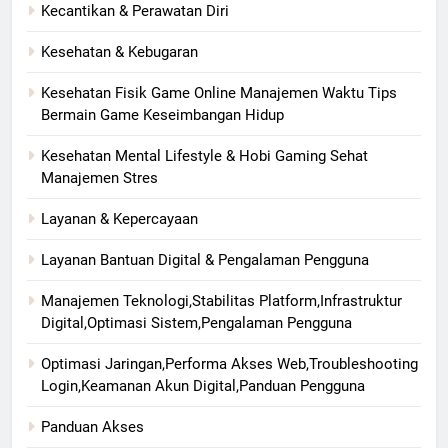
Kecantikan & Perawatan Diri
Kesehatan & Kebugaran
Kesehatan Fisik Game Online Manajemen Waktu Tips
Bermain Game Keseimbangan Hidup
Kesehatan Mental Lifestyle & Hobi Gaming Sehat
Manajemen Stres
Layanan & Kepercayaan
Layanan Bantuan Digital & Pengalaman Pengguna
Manajemen Teknologi,Stabilitas Platform,Infrastruktur
Digital,Optimasi Sistem,Pengalaman Pengguna
Optimasi Jaringan,Performa Akses Web,Troubleshooting
Login,Keamanan Akun Digital,Panduan Pengguna
Panduan Akses