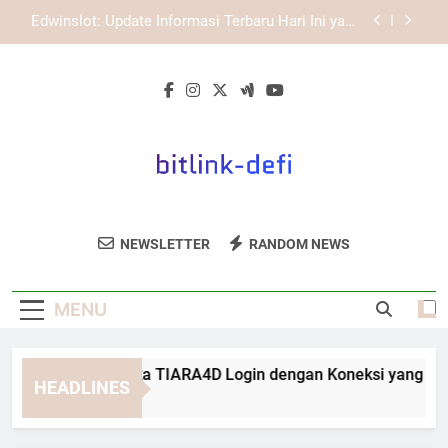
Skip
EDWINSLOT Login melalui Browser Mobile untuk
to
Pengalaman Lebih Efisien
content
Login Edwinslot dan Solusi Saat Halaman Tidak
Bisa Dibuka dengan Langkah yang Aman dan
Terarah
Panduan Membuka TIARA4D Login dengan
Koneksi yang Stabil
Edwinslot: Update Informasi Terbaru Hari Ini yang
Perlu Diketahui Pengguna
EDWINSLOT Login melalui Browser Mobile untuk
Pengalaman Lebih Efisien
Bitlink Defi
Dapatkan Informasi Terbaru Seputar Dunia
Login Edwinslot dan Solusi Saat Halaman Tidak
NEWSLETTER
RANDOM NEWS
Bisa Dibuka dengan Langkah yang Aman dan
DeFi Di Bitlink Defi.
Terarah
MENU
nduan Membuka TIARA4D Login dengan Koneksi yang Stabil
HEADLINES
Weeks Ago