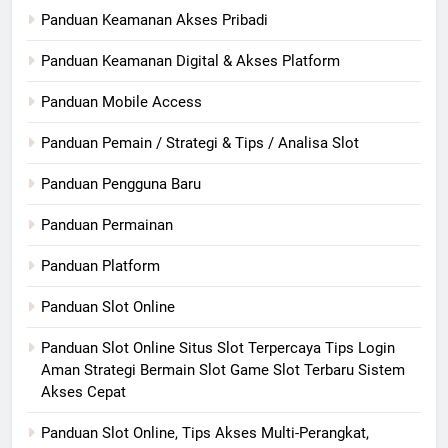
Panduan Keamanan Akses Pribadi
Panduan Keamanan Digital & Akses Platform
Panduan Mobile Access
Panduan Pemain / Strategi & Tips / Analisa Slot
Panduan Pengguna Baru
Panduan Permainan
Panduan Platform
Panduan Slot Online
Panduan Slot Online Situs Slot Terpercaya Tips Login
Aman Strategi Bermain Slot Game Slot Terbaru Sistem
Akses Cepat
Panduan Slot Online, Tips Akses Multi-Perangkat,