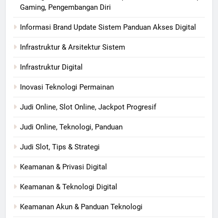
Gaming, Pengembangan Diri
Informasi Brand Update Sistem Panduan Akses Digital
Infrastruktur & Arsitektur Sistem
Infrastruktur Digital
Inovasi Teknologi Permainan
Judi Online, Slot Online, Jackpot Progresif
Judi Online, Teknologi, Panduan
Judi Slot, Tips & Strategi
Keamanan & Privasi Digital
Keamanan & Teknologi Digital
Keamanan Akun & Panduan Teknologi