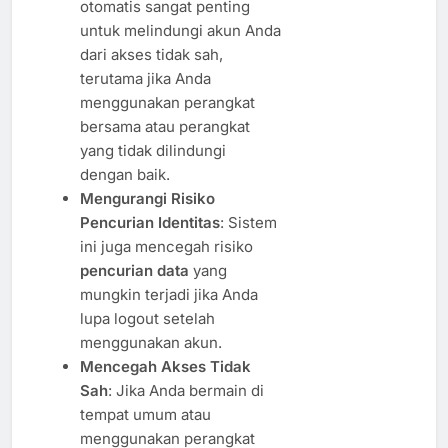
otomatis sangat penting
untuk melindungi akun Anda
dari akses tidak sah,
terutama jika Anda
menggunakan perangkat
bersama atau perangkat
yang tidak dilindungi
dengan baik.
Mengurangi Risiko
Pencurian Identitas
: Sistem
ini juga mencegah risiko
pencurian data
yang
mungkin terjadi jika Anda
lupa logout setelah
menggunakan akun.
Mencegah Akses Tidak
Sah
: Jika Anda bermain di
tempat umum atau
menggunakan perangkat