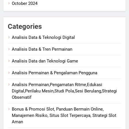
October 2024
Categories
Analisis Data & Teknologi Digital
Analisis Data & Tren Permainan
Analisis Data dan Teknologi Game
Analisis Permainan & Pengalaman Pengguna
Analisis Permainan,Pengamatan Ritme,Edukasi
Digital,Perilaku Mesin,Studi Pola,Sesi Berulang,Strategi
Observatif
Bonus & Promosi Slot, Panduan Bermain Online,
Manajemen Risiko, Situs Slot Terpercaya, Strategi Slot
Aman