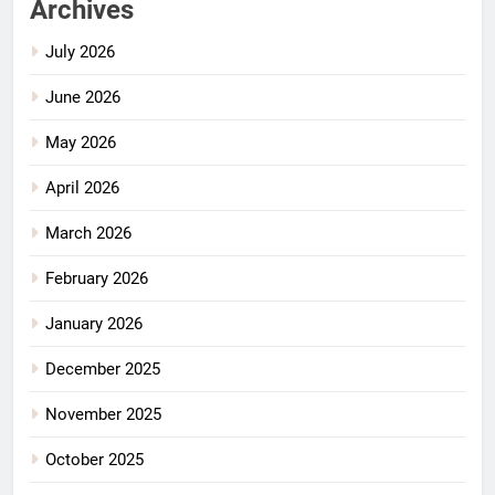
Archives
July 2026
June 2026
May 2026
April 2026
March 2026
February 2026
January 2026
December 2025
November 2025
October 2025