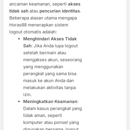
ancaman keamanan, seperti
akses
tidak sah
atau
pencurian identitas
.
Beberapa alasan utama mengapa
Horas88 menerapkan sistem
logout otomatis adalah:
Menghindari Akses Tidak
Sah
: Jika Anda lupa logout
setelah bermain atau
mengakses akun, seseorang
yang menggunakan
perangkat yang sama bisa
masuk ke akun Anda dan
melakukan aktivitas tanpa
izin.
Meningkatkan Keamanan
:
Dalam kasus perangkat yang
tidak aman, seperti
komputer atau ponsel yang
digunakan bersama, logout