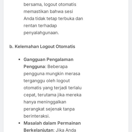
bersama, logout otomatis
memastikan bahwa sesi
Anda tidak tetap terbuka dan
rentan terhadap
penyalahgunaan.
b.
Kelemahan Logout Otomatis
Gangguan Pengalaman
Pengguna
: Beberapa
pengguna mungkin merasa
terganggu oleh logout
otomatis yang terjadi terlalu
cepat, terutama jika mereka
hanya meninggalkan
perangkat sejenak tanpa
berinteraksi.
Masalah dalam Permainan
Berkelanjutan
: Jika Anda