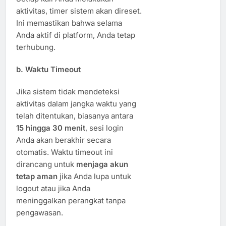
aktivitas, timer sistem akan direset.
Ini memastikan bahwa selama
Anda aktif di platform, Anda tetap
terhubung.
b.
Waktu Timeout
Jika sistem tidak mendeteksi
aktivitas dalam jangka waktu yang
telah ditentukan, biasanya antara
15 hingga 30 menit
, sesi login
Anda akan berakhir secara
otomatis. Waktu timeout ini
dirancang untuk
menjaga akun
tetap aman
jika Anda lupa untuk
logout atau jika Anda
meninggalkan perangkat tanpa
pengawasan.