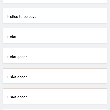
situs terpercaya
slot
slot gacor
slot gacor
slot gacor