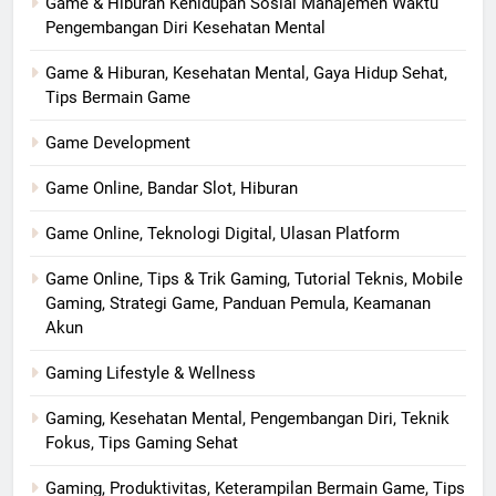
Game & Hiburan Kehidupan Sosial Manajemen Waktu
Pengembangan Diri Kesehatan Mental
Game & Hiburan, Kesehatan Mental, Gaya Hidup Sehat,
Tips Bermain Game
Game Development
Game Online, Bandar Slot, Hiburan
Game Online, Teknologi Digital, Ulasan Platform
Game Online, Tips & Trik Gaming, Tutorial Teknis, Mobile
Gaming, Strategi Game, Panduan Pemula, Keamanan
Akun
Gaming Lifestyle & Wellness
Gaming, Kesehatan Mental, Pengembangan Diri, Teknik
Fokus, Tips Gaming Sehat
Gaming, Produktivitas, Keterampilan Bermain Game, Tips