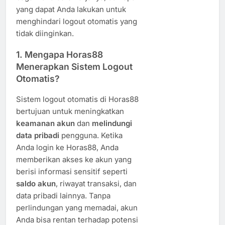
yang dapat Anda lakukan untuk
menghindari logout otomatis yang
tidak diinginkan.
1.
Mengapa Horas88
Menerapkan Sistem Logout
Otomatis?
Sistem logout otomatis di Horas88
bertujuan untuk meningkatkan
keamanan akun
dan
melindungi
data pribadi
pengguna. Ketika
Anda login ke Horas88, Anda
memberikan akses ke akun yang
berisi informasi sensitif seperti
saldo akun
, riwayat transaksi, dan
data pribadi lainnya. Tanpa
perlindungan yang memadai, akun
Anda bisa rentan terhadap potensi