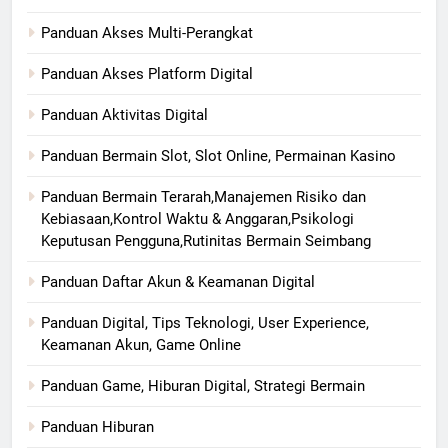
Panduan Akses Multi-Perangkat
Panduan Akses Platform Digital
Panduan Aktivitas Digital
Panduan Bermain Slot, Slot Online, Permainan Kasino
Panduan Bermain Terarah,Manajemen Risiko dan
Kebiasaan,Kontrol Waktu & Anggaran,Psikologi
Keputusan Pengguna,Rutinitas Bermain Seimbang
Panduan Daftar Akun & Keamanan Digital
Panduan Digital, Tips Teknologi, User Experience,
Keamanan Akun, Game Online
Panduan Game, Hiburan Digital, Strategi Bermain
Panduan Hiburan