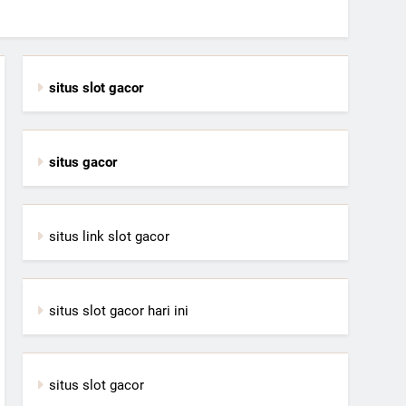
situs slot gacor
situs gacor
situs link slot gacor
situs slot gacor hari ini
situs slot gacor