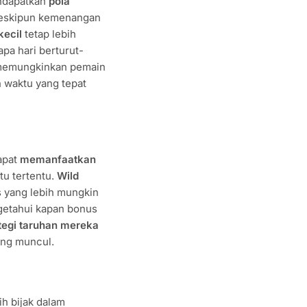
endapatkan
pola
 meskipun kemenangan
kecil
tetap lebih
pa hari berturut-
memungkinkan pemain
 waktu yang tepat
apat
memanfaatkan
tu tertentu.
Wild
s yang lebih mungkin
getahui kapan bonus
tegi taruhan mereka
ang muncul.
h bijak dalam