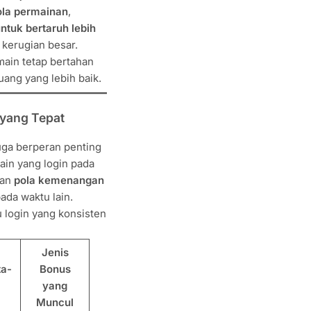
la permainan
,
ntuk bertaruh lebih
kerugian besar.
ain tetap bertahan
ang yang lebih baik.
 yang Tepat
uga berperan penting
ain yang login pada
kan
pola kemenangan
da waktu lain.
 login yang konsisten
Jenis
ta-
Bonus
yang
Muncul