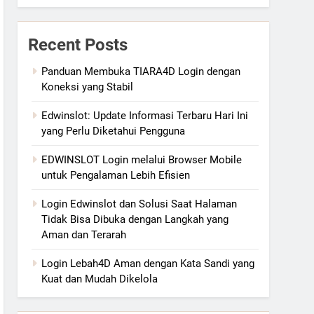
Recent Posts
Panduan Membuka TIARA4D Login dengan
Koneksi yang Stabil
Edwinslot: Update Informasi Terbaru Hari Ini
yang Perlu Diketahui Pengguna
EDWINSLOT Login melalui Browser Mobile
untuk Pengalaman Lebih Efisien
Login Edwinslot dan Solusi Saat Halaman
Tidak Bisa Dibuka dengan Langkah yang
Aman dan Terarah
Login Lebah4D Aman dengan Kata Sandi yang
Kuat dan Mudah Dikelola