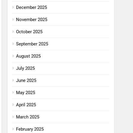
December 2025
November 2025
October 2025
September 2025
August 2025
July 2025
June 2025
May 2025
April 2025
March 2025
February 2025