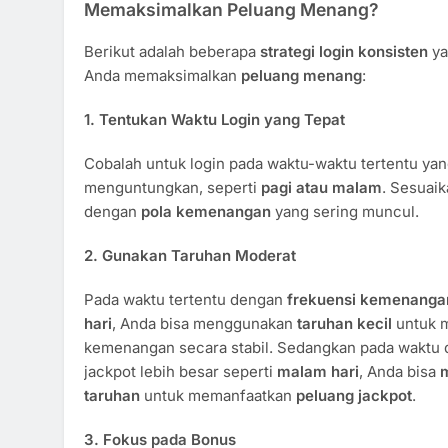
Memaksimalkan Peluang Menang?
Berikut adalah beberapa
strategi login konsisten
ya
Anda memaksimalkan
peluang menang
:
1. Tentukan Waktu Login yang Tepat
Cobalah untuk login pada waktu-waktu tertentu yan
menguntungkan, seperti
pagi atau malam
. Sesuaik
dengan
pola kemenangan
yang sering muncul.
2. Gunakan Taruhan Moderat
Pada waktu tertentu dengan
frekuensi kemenangan
hari
, Anda bisa menggunakan
taruhan kecil
untuk 
kemenangan secara stabil. Sedangkan pada waktu
jackpot lebih besar seperti
malam hari
, Anda bisa
taruhan
untuk memanfaatkan
peluang jackpot
.
3. Fokus pada Bonus