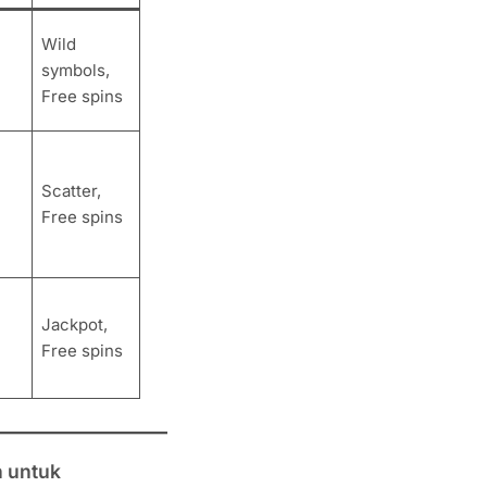
Wild
symbols,
Free spins
Scatter,
Free spins
Jackpot,
Free spins
 untuk