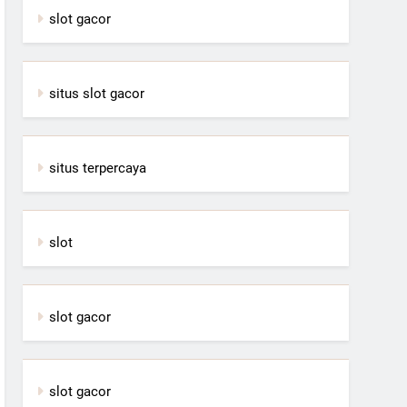
slot gacor
situs slot gacor
situs terpercaya
slot
slot gacor
slot gacor