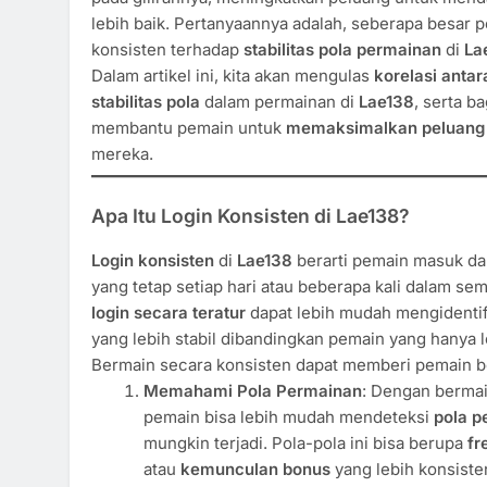
lebih baik. Pertanyaannya adalah, seberapa besar 
konsisten terhadap
stabilitas pola permainan
di
La
Dalam artikel ini, kita akan mengulas
korelasi antar
stabilitas pola
dalam permainan di
Lae138
, serta b
membantu pemain untuk
memaksimalkan peluan
mereka.
Apa Itu Login Konsisten di Lae138?
Login konsisten
di
Lae138
berarti pemain masuk da
yang tetap setiap hari atau beberapa kali dalam s
login secara teratur
dapat lebih mudah mengidentif
yang lebih stabil dibandingkan pemain yang hanya l
Bermain secara konsisten dapat memberi pemain 
Memahami Pola Permainan
: Dengan bermai
pemain bisa lebih mudah mendeteksi
pola p
mungkin terjadi. Pola-pola ini bisa berupa
fr
atau
kemunculan bonus
yang lebih konsiste