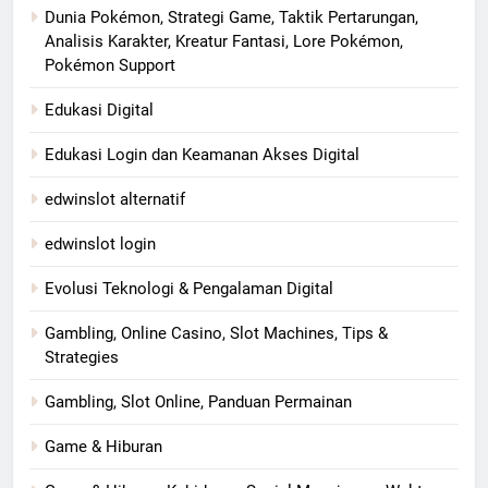
Dunia Pokémon, Strategi Game, Taktik Pertarungan,
Analisis Karakter, Kreatur Fantasi, Lore Pokémon,
Pokémon Support
Edukasi Digital
Edukasi Login dan Keamanan Akses Digital
edwinslot alternatif
edwinslot login
Evolusi Teknologi & Pengalaman Digital
Gambling, Online Casino, Slot Machines, Tips &
Strategies
Gambling, Slot Online, Panduan Permainan
Game & Hiburan