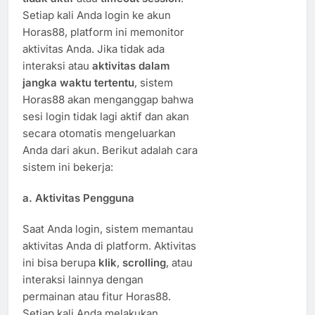
Setiap kali Anda login ke akun
Horas88, platform ini memonitor
aktivitas Anda. Jika tidak ada
interaksi atau
aktivitas dalam
jangka waktu tertentu
, sistem
Horas88 akan menganggap bahwa
sesi login tidak lagi aktif dan akan
secara otomatis mengeluarkan
Anda dari akun. Berikut adalah cara
sistem ini bekerja:
a.
Aktivitas Pengguna
Saat Anda login, sistem memantau
aktivitas Anda di platform. Aktivitas
ini bisa berupa
klik
,
scrolling
, atau
interaksi lainnya dengan
permainan atau fitur Horas88.
Setiap kali Anda melakukan