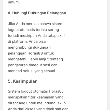
umum.
d.
Hubungi Dukungan Pelanggan
Jika Anda merasa bahwa sistem
logout otomatis terlalu sering
terjadi meskipun Anda tetap aktif
di platform, Anda bisa
menghubungi
dukungan
pelanggan Horas88
untuk
mengetahui lebih lanjut tentang
pengaturan timeout sesi dan
mencari solusi yang sesuai.
5.
Kesimpulan
Sistem logout otomatis Horas88
merupakan fitur keamanan yang
dirancang untuk melindungi akun
Anda dari akses yang tidak sah dan