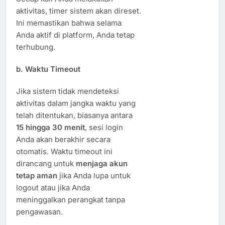
aktivitas, timer sistem akan direset.
Ini memastikan bahwa selama
Anda aktif di platform, Anda tetap
terhubung.
b.
Waktu Timeout
Jika sistem tidak mendeteksi
aktivitas dalam jangka waktu yang
telah ditentukan, biasanya antara
15 hingga 30 menit
, sesi login
Anda akan berakhir secara
otomatis. Waktu timeout ini
dirancang untuk
menjaga akun
tetap aman
jika Anda lupa untuk
logout atau jika Anda
meninggalkan perangkat tanpa
pengawasan.