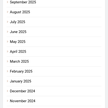
September 2025
August 2025
July 2025
June 2025
May 2025
April 2025
March 2025
February 2025
January 2025
December 2024
November 2024