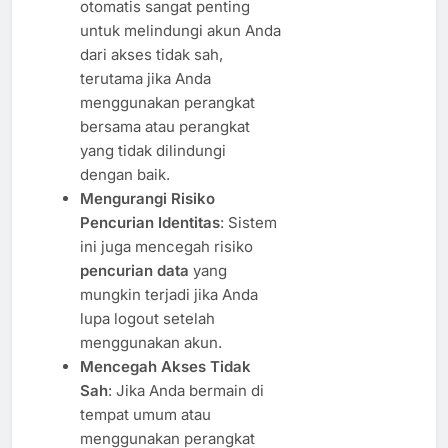
otomatis sangat penting
untuk melindungi akun Anda
dari akses tidak sah,
terutama jika Anda
menggunakan perangkat
bersama atau perangkat
yang tidak dilindungi
dengan baik.
Mengurangi Risiko
Pencurian Identitas
: Sistem
ini juga mencegah risiko
pencurian data
yang
mungkin terjadi jika Anda
lupa logout setelah
menggunakan akun.
Mencegah Akses Tidak
Sah
: Jika Anda bermain di
tempat umum atau
menggunakan perangkat