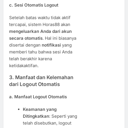
c.
Sesi Otomatis Logout
Setelah batas waktu tidak aktif
tercapai, sistem Horas88 akan
mengeluarkan Anda dari akun
secara otomatis
. Hal ini biasanya
disertai dengan
notifikasi
yang
memberi tahu bahwa sesi Anda
telah berakhir karena
ketidakaktifan.
3.
Manfaat dan Kelemahan
dari Logout Otomatis
a.
Manfaat Logout Otomatis
Keamanan yang
Ditingkatkan
: Seperti yang
telah disebutkan, logout