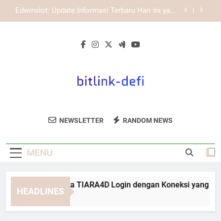
Skip
EDWINSLOT Login melalui Browser Mobile untuk
to
Pengalaman Lebih Efisien
content
Login Edwinslot dan Solusi Saat Halaman Tidak
Bisa Dibuka dengan Langkah yang Aman dan
Terarah
Panduan Membuka TIARA4D Login dengan
Koneksi yang Stabil
Edwinslot: Update Informasi Terbaru Hari Ini yang
Perlu Diketahui Pengguna
EDWINSLOT Login melalui Browser Mobile untuk
Pengalaman Lebih Efisien
Bitlink Defi
Dapatkan Informasi Terbaru Seputar Dunia
Login Edwinslot dan Solusi Saat Halaman Tidak
NEWSLETTER
RANDOM NEWS
Bisa Dibuka dengan Langkah yang Aman dan
DeFi Di Bitlink Defi.
Terarah
MENU
anduan Membuka TIARA4D Login dengan Koneksi yang Stabil
HEADLINES
 Month Ago