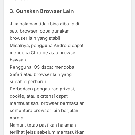
3. Gunakan Browser Lain
Jika halaman tidak bisa dibuka di
satu browser, coba gunakan
browser lain yang stabil.
Misalnya, pengguna Android dapat
mencoba Chrome atau browser
bawaan.
Pengguna iOS dapat mencoba
Safari atau browser lain yang
sudah diperbarui.
Perbedaan pengaturan privasi,
cookie, atau ekstensi dapat
membuat satu browser bermasalah
sementara browser lain berjalan
normal.
Namun, tetap pastikan halaman
terlihat jelas sebelum memasukkan