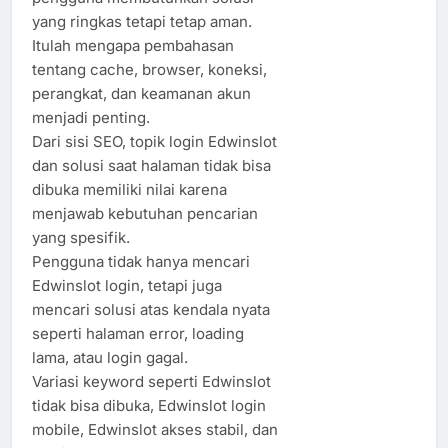
yang ringkas tetapi tetap aman.
Itulah mengapa pembahasan
tentang cache, browser, koneksi,
perangkat, dan keamanan akun
menjadi penting.
Dari sisi SEO, topik login Edwinslot
dan solusi saat halaman tidak bisa
dibuka memiliki nilai karena
menjawab kebutuhan pencarian
yang spesifik.
Pengguna tidak hanya mencari
Edwinslot login, tetapi juga
mencari solusi atas kendala nyata
seperti halaman error, loading
lama, atau login gagal.
Variasi keyword seperti Edwinslot
tidak bisa dibuka, Edwinslot login
mobile, Edwinslot akses stabil, dan