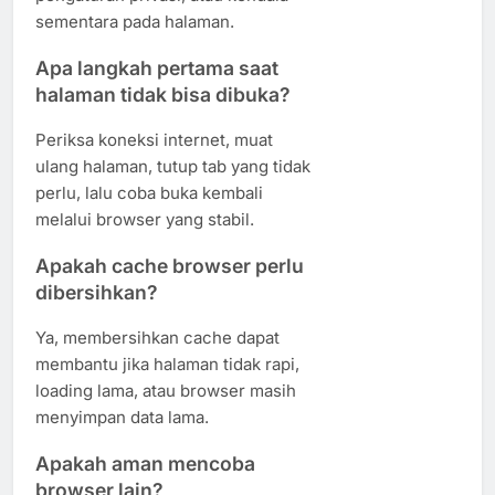
sementara pada halaman.
Apa langkah pertama saat
halaman tidak bisa dibuka?
Periksa koneksi internet, muat
ulang halaman, tutup tab yang tidak
perlu, lalu coba buka kembali
melalui browser yang stabil.
Apakah cache browser perlu
dibersihkan?
Ya, membersihkan cache dapat
membantu jika halaman tidak rapi,
loading lama, atau browser masih
menyimpan data lama.
Apakah aman mencoba
browser lain?