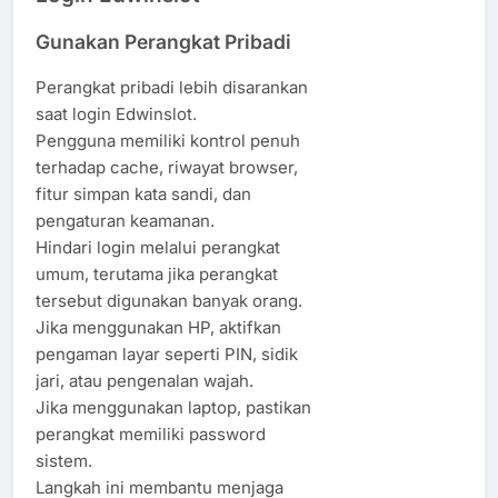
Gunakan Perangkat Pribadi
Perangkat pribadi lebih disarankan
saat login Edwinslot.
Pengguna memiliki kontrol penuh
terhadap cache, riwayat browser,
fitur simpan kata sandi, dan
pengaturan keamanan.
Hindari login melalui perangkat
umum, terutama jika perangkat
tersebut digunakan banyak orang.
Jika menggunakan HP, aktifkan
pengaman layar seperti PIN, sidik
jari, atau pengenalan wajah.
Jika menggunakan laptop, pastikan
perangkat memiliki password
sistem.
Langkah ini membantu menjaga