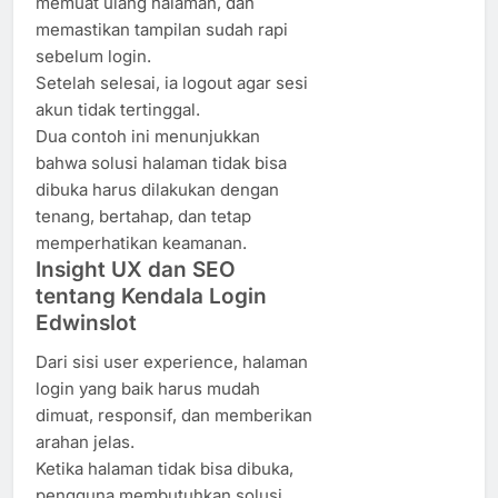
memuat ulang halaman, dan
memastikan tampilan sudah rapi
sebelum login.
Setelah selesai, ia logout agar sesi
akun tidak tertinggal.
Dua contoh ini menunjukkan
bahwa solusi halaman tidak bisa
dibuka harus dilakukan dengan
tenang, bertahap, dan tetap
memperhatikan keamanan.
Insight UX dan SEO
tentang Kendala Login
Edwinslot
Dari sisi user experience, halaman
login yang baik harus mudah
dimuat, responsif, dan memberikan
arahan jelas.
Ketika halaman tidak bisa dibuka,
pengguna membutuhkan solusi