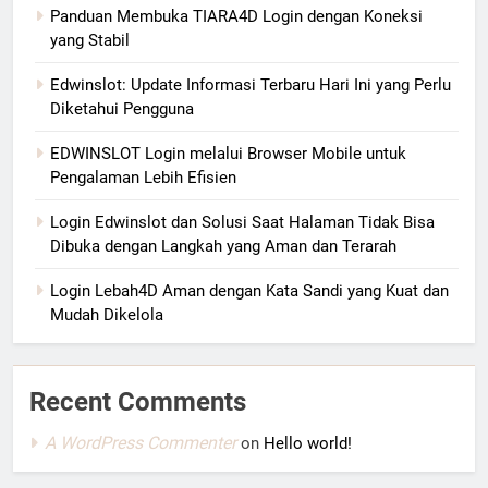
Panduan Membuka TIARA4D Login dengan Koneksi
yang Stabil
Edwinslot: Update Informasi Terbaru Hari Ini yang Perlu
Diketahui Pengguna
EDWINSLOT Login melalui Browser Mobile untuk
Pengalaman Lebih Efisien
Login Edwinslot dan Solusi Saat Halaman Tidak Bisa
Dibuka dengan Langkah yang Aman dan Terarah
Login Lebah4D Aman dengan Kata Sandi yang Kuat dan
Mudah Dikelola
Recent Comments
A WordPress Commenter
on
Hello world!