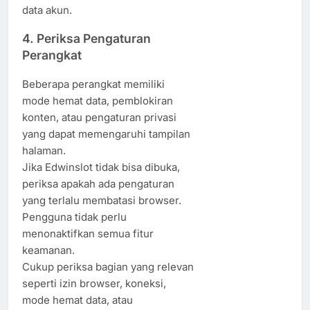
data akun.
4. Periksa Pengaturan
Perangkat
Beberapa perangkat memiliki
mode hemat data, pemblokiran
konten, atau pengaturan privasi
yang dapat memengaruhi tampilan
halaman.
Jika Edwinslot tidak bisa dibuka,
periksa apakah ada pengaturan
yang terlalu membatasi browser.
Pengguna tidak perlu
menonaktifkan semua fitur
keamanan.
Cukup periksa bagian yang relevan
seperti izin browser, koneksi,
mode hemat data, atau