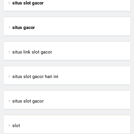
situs slot gacor
situs gacor
situs link slot gacor
situs slot gacor hari ini
situs slot gacor
slot