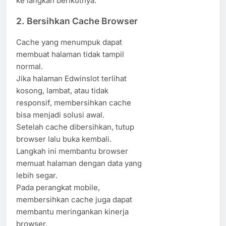
ke langkah berikutnya.
2. Bersihkan Cache Browser
Cache yang menumpuk dapat
membuat halaman tidak tampil
normal.
Jika halaman Edwinslot terlihat
kosong, lambat, atau tidak
responsif, membersihkan cache
bisa menjadi solusi awal.
Setelah cache dibersihkan, tutup
browser lalu buka kembali.
Langkah ini membantu browser
memuat halaman dengan data yang
lebih segar.
Pada perangkat mobile,
membersihkan cache juga dapat
membantu meringankan kinerja
browser.