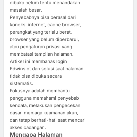
dibuka belum tentu menandakan
masalah besar.
Penyebabnya bisa berasal dari
koneksi internet, cache browser,
perangkat yang terlalu berat,
browser yang belum diperbarui,
atau pengaturan privasi yang
membatasi tampilan halaman.
Artikel ini membahas login
Edwinslot dan solusi saat halaman
tidak bisa dibuka secara
sistematis.
Fokusnya adalah membantu
pengguna memahami penyebab
kendala, melakukan pengecekan
dasar, menjaga keamanan akun,
dan tetap berhati-hati saat mencari
akses cadangan.
Mengapa Halaman