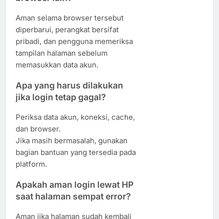
Aman selama browser tersebut
diperbarui, perangkat bersifat
pribadi, dan pengguna memeriksa
tampilan halaman sebelum
memasukkan data akun.
Apa yang harus dilakukan
jika login tetap gagal?
Periksa data akun, koneksi, cache,
dan browser.
Jika masih bermasalah, gunakan
bagian bantuan yang tersedia pada
platform.
Apakah aman login lewat HP
saat halaman sempat error?
Aman jika halaman sudah kembali