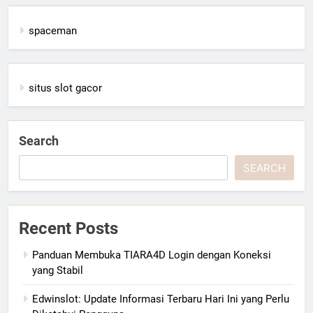
spaceman
situs slot gacor
Search
SEARCH
Recent Posts
Panduan Membuka TIARA4D Login dengan Koneksi
yang Stabil
Edwinslot: Update Informasi Terbaru Hari Ini yang Perlu