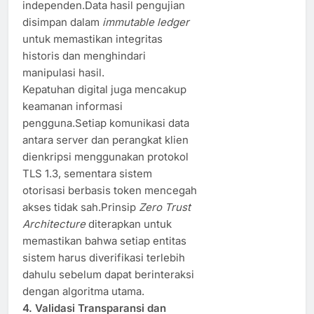
independen.Data hasil pengujian
disimpan dalam
immutable ledger
untuk memastikan integritas
historis dan menghindari
manipulasi hasil.
Kepatuhan digital juga mencakup
keamanan informasi
pengguna.Setiap komunikasi data
antara server dan perangkat klien
dienkripsi menggunakan protokol
TLS 1.3, sementara sistem
otorisasi berbasis token mencegah
akses tidak sah.Prinsip
Zero Trust
Architecture
diterapkan untuk
memastikan bahwa setiap entitas
sistem harus diverifikasi terlebih
dahulu sebelum dapat berinteraksi
dengan algoritma utama.
4. Validasi Transparansi dan