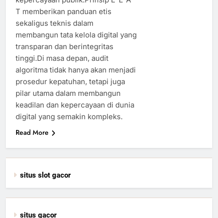
T memberikan panduan etis
sekaligus teknis dalam
membangun tata kelola digital yang
transparan dan berintegritas
tinggi.Di masa depan, audit
algoritma tidak hanya akan menjadi
prosedur kepatuhan, tetapi juga
pilar utama dalam membangun
keadilan dan kepercayaan di dunia
digital yang semakin kompleks.
Read More
situs slot gacor
situs gacor