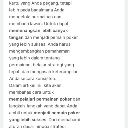
kartu yang Anda pegang, tetapi
lebih pada bagaimana Anda
mengelola permainan dan
membaca lawan. Untuk dapat
memenangkan lebih banyak
tangan
dan menjadi pemain poker
yang lebih sukses, Anda harus
mengembangkan pemahaman
yang lebih dalam tentang
permainan, belajar strategi yang
tepat, dan mengasah keterampilan
Anda secara konsisten.
Dalam artikel ini, kita akan
membahas cara untuk
mempelajari permainan poker
dan
langkah-langkah yang dapat Anda
ambil untuk
menjadi pemain poker
yang lebih sukses
. Dari memahami
aturan dasar hingga strategi