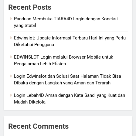
Recent Posts
Panduan Membuka TIARA4D Login dengan Koneksi
yang Stabil
Edwinslot: Update Informasi Terbaru Hari Ini yang Perlu
Diketahui Pengguna
EDWINSLOT Login melalui Browser Mobile untuk
Pengalaman Lebih Efisien
Login Edwinslot dan Solusi Saat Halaman Tidak Bisa
Dibuka dengan Langkah yang Aman dan Terarah
Login Lebah4D Aman dengan Kata Sandi yang Kuat dan
Mudah Dikelola
Recent Comments