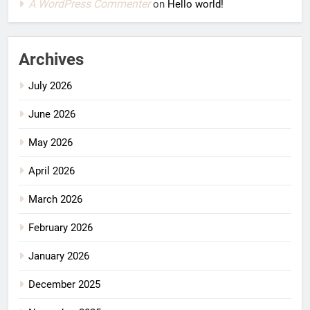
A WordPress Commenter
on
Hello world!
Archives
July 2026
June 2026
May 2026
April 2026
March 2026
February 2026
January 2026
December 2025