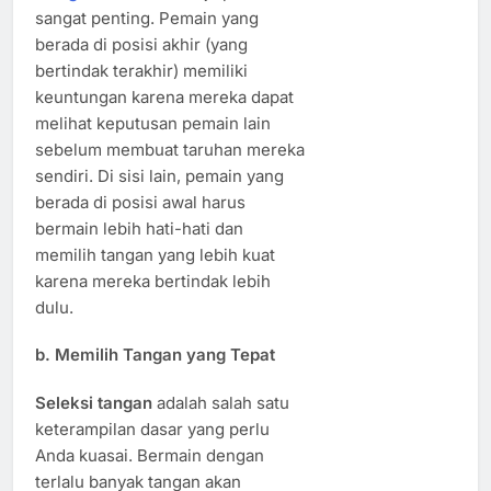
sangat penting. Pemain yang
berada di posisi akhir (yang
bertindak terakhir) memiliki
keuntungan karena mereka dapat
melihat keputusan pemain lain
sebelum membuat taruhan mereka
sendiri. Di sisi lain, pemain yang
berada di posisi awal harus
bermain lebih hati-hati dan
memilih tangan yang lebih kuat
karena mereka bertindak lebih
dulu.
b. Memilih Tangan yang Tepat
Seleksi tangan
adalah salah satu
keterampilan dasar yang perlu
Anda kuasai. Bermain dengan
terlalu banyak tangan akan