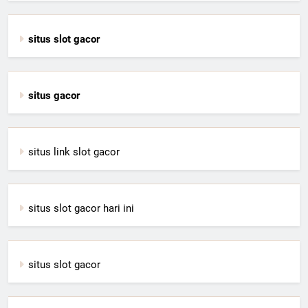
situs slot gacor
situs gacor
situs link slot gacor
situs slot gacor hari ini
situs slot gacor