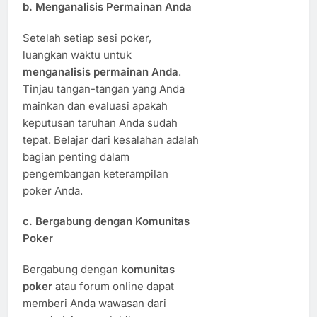
b. Menganalisis Permainan Anda
Setelah setiap sesi poker,
luangkan waktu untuk
menganalisis permainan Anda
.
Tinjau tangan-tangan yang Anda
mainkan dan evaluasi apakah
keputusan taruhan Anda sudah
tepat. Belajar dari kesalahan adalah
bagian penting dalam
pengembangan keterampilan
poker Anda.
c. Bergabung dengan Komunitas
Poker
Bergabung dengan
komunitas
poker
atau forum online dapat
memberi Anda wawasan dari