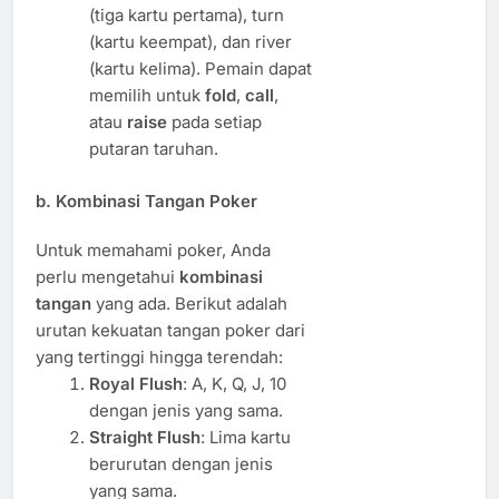
(tiga kartu pertama), turn
(kartu keempat), dan river
(kartu kelima). Pemain dapat
memilih untuk
fold
,
call
,
atau
raise
pada setiap
putaran taruhan.
b. Kombinasi Tangan Poker
Untuk memahami poker, Anda
perlu mengetahui
kombinasi
tangan
yang ada. Berikut adalah
urutan kekuatan tangan poker dari
yang tertinggi hingga terendah:
Royal Flush
: A, K, Q, J, 10
dengan jenis yang sama.
Straight Flush
: Lima kartu
berurutan dengan jenis
yang sama.