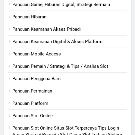
Panduan Game, Hiburan Digital, Strategi Bermain
Panduan Hiburan
Panduan Keamanan Akses Pribadi
Panduan Keamanan Digital & Akses Platform
Panduan Mobile Access
Panduan Pemain / Strategi & Tips / Analisa Slot
Panduan Pengguna Baru
Panduan Permainan
Panduan Platform
Panduan Slot Online
Panduan Slot Online Situs Slot Terpercaya Tips Login
Aman Strategi Bermain Slot Game Slot Terbaru Sistem