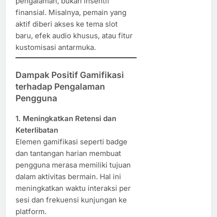
pengalaman, bukan insentif
finansial. Misalnya, pemain yang
aktif diberi akses ke tema slot
baru, efek audio khusus, atau fitur
kustomisasi antarmuka.
Dampak Positif Gamifikasi
terhadap Pengalaman
Pengguna
1. Meningkatkan Retensi dan
Keterlibatan
Elemen gamifikasi seperti badge
dan tantangan harian membuat
pengguna merasa memiliki tujuan
dalam aktivitas bermain. Hal ini
meningkatkan waktu interaksi per
sesi dan frekuensi kunjungan ke
platform.