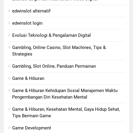
edwinslot alternatif
edwinslot login
Evolusi Teknologi & Pengalaman Digital
Gambling, Online Casino, Slot Machines, Tips &
Strategies
Gambling, Slot Online, Panduan Permainan
Game & Hiburan
Game & Hiburan Kehidupan Sosial Manajemen Waktu
Pengembangan Diri Kesehatan Mental
Game & Hiburan, Kesehatan Mental, Gaya Hidup Sehat,
Tips Bermain Game
Game Development