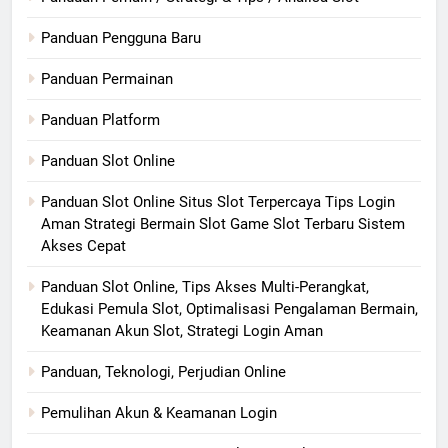
Panduan Pengguna Baru
Panduan Permainan
Panduan Platform
Panduan Slot Online
Panduan Slot Online Situs Slot Terpercaya Tips Login
Aman Strategi Bermain Slot Game Slot Terbaru Sistem
Akses Cepat
Panduan Slot Online, Tips Akses Multi-Perangkat,
Edukasi Pemula Slot, Optimalisasi Pengalaman Bermain,
Keamanan Akun Slot, Strategi Login Aman
Panduan, Teknologi, Perjudian Online
Pemulihan Akun & Keamanan Login