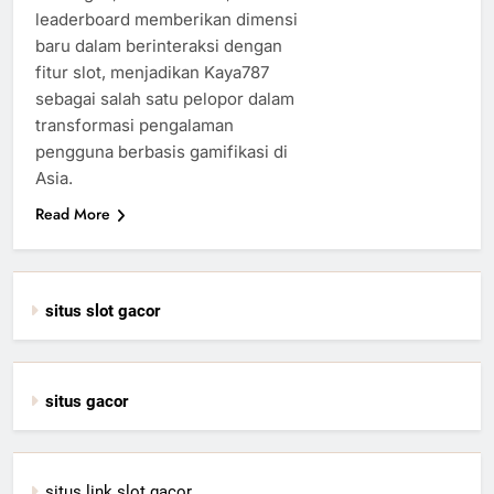
leaderboard memberikan dimensi
baru dalam berinteraksi dengan
fitur slot, menjadikan Kaya787
sebagai salah satu pelopor dalam
transformasi pengalaman
pengguna berbasis gamifikasi di
Asia.
Read More
situs slot gacor
situs gacor
situs link slot gacor