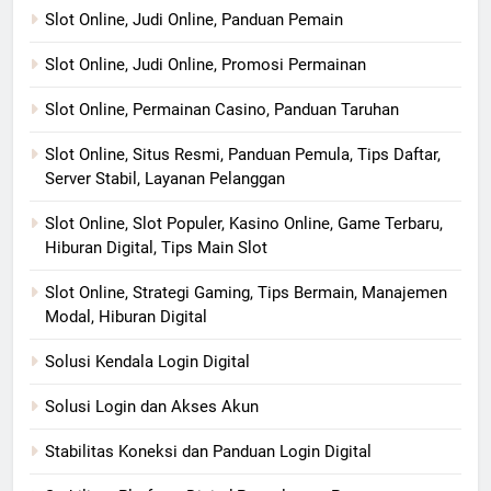
Slot Online, Judi Online, Panduan Pemain
Slot Online, Judi Online, Promosi Permainan
Slot Online, Permainan Casino, Panduan Taruhan
Slot Online, Situs Resmi, Panduan Pemula, Tips Daftar,
Server Stabil, Layanan Pelanggan
Slot Online, Slot Populer, Kasino Online, Game Terbaru,
Hiburan Digital, Tips Main Slot
Slot Online, Strategi Gaming, Tips Bermain, Manajemen
Modal, Hiburan Digital
Solusi Kendala Login Digital
Solusi Login dan Akses Akun
Stabilitas Koneksi dan Panduan Login Digital