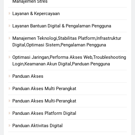
Manajemen Stres
Layanan & Kepercayaan
Layanan Bantuan Digital & Pengalaman Pengguna
Manajemen Teknologi,Stabilitas Platform,Infrastruktur
Digital,Optimasi Sistem,Pengalaman Pengguna
Optimasi Jaringan,Performa Akses Web,Troubleshooting
Login,Keamanan Akun Digital,Panduan Pengguna
Panduan Akses
Panduan Akses Multi Perangkat
Panduan Akses Multi-Perangkat
Panduan Akses Platform Digital
Panduan Aktivitas Digital