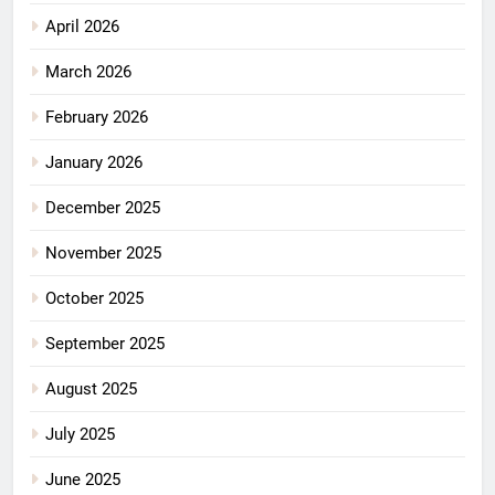
April 2026
March 2026
February 2026
January 2026
December 2025
November 2025
October 2025
September 2025
August 2025
July 2025
June 2025