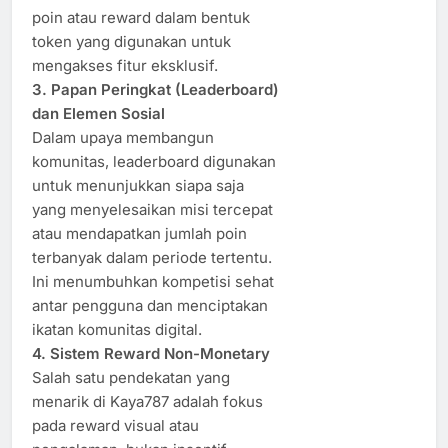
poin atau reward dalam bentuk
token yang digunakan untuk
mengakses fitur eksklusif.
3. Papan Peringkat (Leaderboard)
dan Elemen Sosial
Dalam upaya membangun
komunitas, leaderboard digunakan
untuk menunjukkan siapa saja
yang menyelesaikan misi tercepat
atau mendapatkan jumlah poin
terbanyak dalam periode tertentu.
Ini menumbuhkan kompetisi sehat
antar pengguna dan menciptakan
ikatan komunitas digital.
4. Sistem Reward Non-Monetary
Salah satu pendekatan yang
menarik di Kaya787 adalah fokus
pada reward visual atau