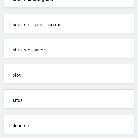
situs slot gacor hari ini
situs slot gacor
slot
situs
depo slot