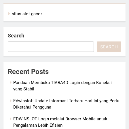
situs slot gacor
Search
SEARCH
Recent Posts
Panduan Membuka TIARA4D Login dengan Koneksi
yang Stabil
Edwinslot: Update Informasi Terbaru Hari Ini yang Perlu
Diketahui Pengguna
EDWINSLOT Login melalui Browser Mobile untuk
Pengalaman Lebih Efisien