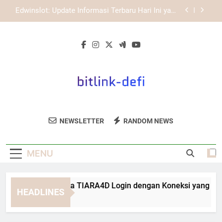
Skip
EDWINSLOT Login melalui Browser Mobile untuk
to
Pengalaman Lebih Efisien
content
Login Edwinslot dan Solusi Saat Halaman Tidak
Bisa Dibuka dengan Langkah yang Aman dan
Terarah
Panduan Membuka TIARA4D Login dengan
Koneksi yang Stabil
Edwinslot: Update Informasi Terbaru Hari Ini yang
Perlu Diketahui Pengguna
EDWINSLOT Login melalui Browser Mobile untuk
Pengalaman Lebih Efisien
Bitlink Defi
Dapatkan Informasi Terbaru Seputar Dunia
Login Edwinslot dan Solusi Saat Halaman Tidak
NEWSLETTER
RANDOM NEWS
Bisa Dibuka dengan Langkah yang Aman dan
DeFi Di Bitlink Defi.
Terarah
MENU
nduan Membuka TIARA4D Login dengan Koneksi yang Stabil
HEADLINES
Weeks Ago