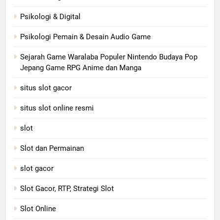
Psikologi & Digital
Psikologi Pemain & Desain Audio Game
Sejarah Game Waralaba Populer Nintendo Budaya Pop
Jepang Game RPG Anime dan Manga
situs slot gacor
situs slot online resmi
slot
Slot dan Permainan
slot gacor
Slot Gacor, RTP, Strategi Slot
Slot Online