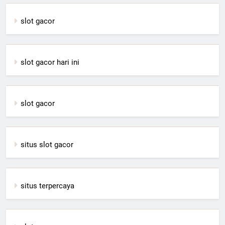
slot gacor
slot gacor hari ini
slot gacor
situs slot gacor
situs terpercaya