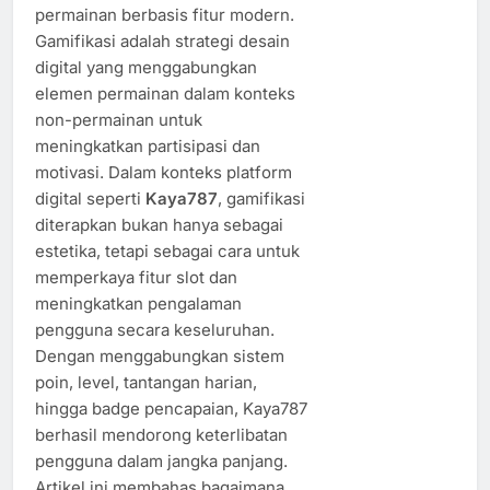
permainan berbasis fitur modern.
Gamifikasi adalah strategi desain
digital yang menggabungkan
elemen permainan dalam konteks
non-permainan untuk
meningkatkan partisipasi dan
motivasi. Dalam konteks platform
digital seperti
Kaya787
, gamifikasi
diterapkan bukan hanya sebagai
estetika, tetapi sebagai cara untuk
memperkaya fitur slot dan
meningkatkan pengalaman
pengguna secara keseluruhan.
Dengan menggabungkan sistem
poin, level, tantangan harian,
hingga badge pencapaian, Kaya787
berhasil mendorong keterlibatan
pengguna dalam jangka panjang.
Artikel ini membahas bagaimana