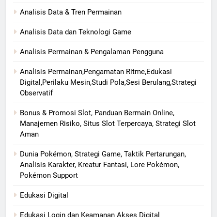
Analisis Data & Tren Permainan
Analisis Data dan Teknologi Game
Analisis Permainan & Pengalaman Pengguna
Analisis Permainan,Pengamatan Ritme,Edukasi
Digital,Perilaku Mesin,Studi Pola,Sesi Berulang,Strategi
Observatif
Bonus & Promosi Slot, Panduan Bermain Online,
Manajemen Risiko, Situs Slot Terpercaya, Strategi Slot
Aman
Dunia Pokémon, Strategi Game, Taktik Pertarungan,
Analisis Karakter, Kreatur Fantasi, Lore Pokémon,
Pokémon Support
Edukasi Digital
Edukasi Login dan Keamanan Akses Digital